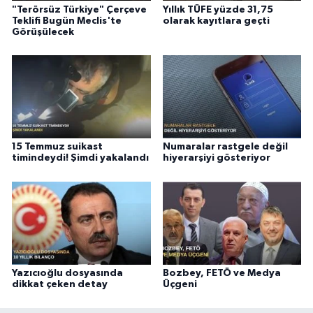
"Terörsüz Türkiye" Çerçeve
Yıllık TÜFE yüzde 31,75
Teklifi Bugün Meclis'te
olarak kayıtlara geçti
Görüşülecek
15 Temmuz suikast
Numaralar rastgele değil
timindeydi! Şimdi yakalandı
hiyerarşiyi gösteriyor
Yazıcıoğlu dosyasında
Bozbey, FETÖ ve Medya
dikkat çeken detay
Üçgeni