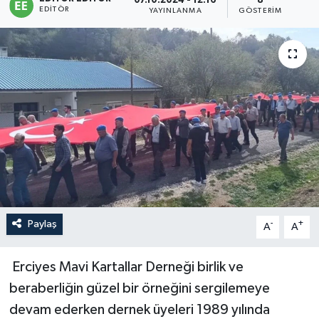
07.10.2024 - 12:16
8
EDITÖR
YAYINLANMA
GÖSTERIM
Sağlık
Siyaset
Spor
Türkiye
Paylaş
-
+
A
A
Erciyes Mavi Kartallar Derneği birlik ve
beraberliğin güzel bir örneğini sergilemeye
devam ederken dernek üyeleri 1989 yılında