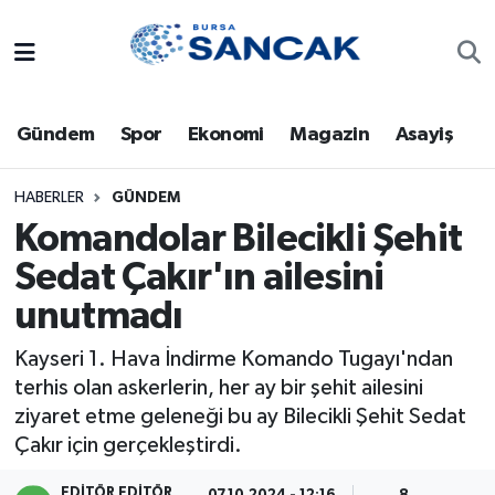
Asayiş
Hava Durumu
Gündem
Spor
Ekonomi
Magazin
Asayiş
Bursa
Trafik Durumu
Dünya
Süper Lig Puan Durumu ve Fikstür
HABERLER
GÜNDEM
Komandolar Bilecikli Şehit
Eğitim
Tüm Manşetler
Sedat Çakır'ın ailesini
unutmadı
Ekonomi
Son Dakika Haberleri
Kayseri 1. Hava İndirme Komando Tugayı'ndan
Genel
Haber Arşivi
terhis olan askerlerin, her ay bir şehit ailesini
ziyaret etme geleneği bu ay Bilecikli Şehit Sedat
Gündem
Çakır için gerçekleştirdi.
Magazin
EDITÖR EDITÖR