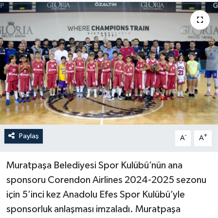
Sağlık
Siyaset
Spor
Türkiye
Paylaş
-
+
A
A
Muratpaşa Belediyesi Spor Kulübü’nün ana
sponsoru Corendon Airlines 2024-2025 sezonu
için 5’inci kez Anadolu Efes Spor Kulübü’yle
sponsorluk anlaşması imzaladı. Muratpaşa