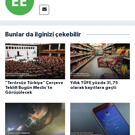
Bunlar da ilginizi çekebilir
"Terörsüz Türkiye" Çerçeve
Yıllık TÜFE yüzde 31,75
Teklifi Bugün Meclis'te
olarak kayıtlara geçti
Görüşülecek