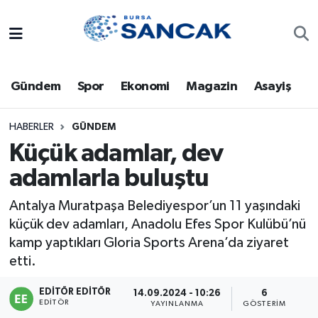
Asayiş
Hava Durumu
Gündem
Spor
Ekonomi
Magazin
Asayiş
Bursa
Trafik Durumu
Dünya
Süper Lig Puan Durumu ve Fikstür
HABERLER
GÜNDEM
Küçük adamlar, dev
Eğitim
Tüm Manşetler
adamlarla buluştu
Ekonomi
Son Dakika Haberleri
Antalya Muratpaşa Belediyespor’un 11 yaşındaki
küçük dev adamları, Anadolu Efes Spor Kulübü’nü
Genel
Haber Arşivi
kamp yaptıkları Gloria Sports Arena’da ziyaret
etti.
Gündem
EDITÖR EDITÖR
14.09.2024 - 10:26
6
EDITÖR
YAYINLANMA
GÖSTERIM
Magazin