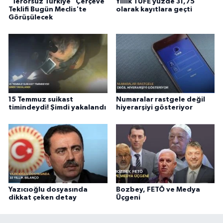
"Terörsüz Türkiye" Çerçeve
Yıllık TÜFE yüzde 31,75
Teklifi Bugün Meclis'te
olarak kayıtlara geçti
Görüşülecek
15 Temmuz suikast
Numaralar rastgele değil
timindeydi! Şimdi yakalandı
hiyerarşiyi gösteriyor
Yazıcıoğlu dosyasında
Bozbey, FETÖ ve Medya
dikkat çeken detay
Üçgeni