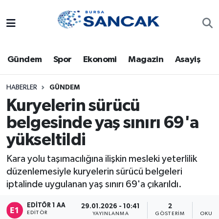
Asayiş
Hava Durumu
Gündem
Spor
Ekonomi
Magazin
Asayiş
Bursa
Trafik Durumu
Dünya
Süper Lig Puan Durumu ve Fikstür
HABERLER
GÜNDEM
Kuryelerin sürücü
Eğitim
Tüm Manşetler
belgesinde yaş sınırı 69'a
yükseltildi
Ekonomi
Son Dakika Haberleri
Kara yolu taşımacılığına ilişkin mesleki yeterlilik
Genel
Haber Arşivi
düzenlemesiyle kuryelerin sürücü belgeleri
iptalinde uygulanan yaş sınırı 69'a çıkarıldı.
Gündem
EDITÖR 1 AA
29.01.2026 - 10:41
2
Magazin
EDITÖR
YAYINLANMA
GÖSTERIM
OKUNM