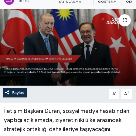
EDITÖR
YAYINLANMA
GÖSTERIM
OKUN
Sağlık
Siyaset
Spor
Türkiye
Paylaş
-
+
A
A
İletişim Başkanı Duran, sosyal medya hesabından
yaptığı açıklamada, ziyaretin iki ülke arasındaki
stratejik ortaklığı daha ileriye taşıyacağını