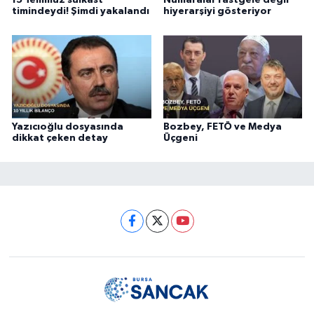
15 Temmuz suikast
Numaralar rastgele değil
timindeydi! Şimdi yakalandı
hiyerarşiyi gösteriyor
Yazıcıoğlu dosyasında
Bozbey, FETÖ ve Medya
dikkat çeken detay
Üçgeni