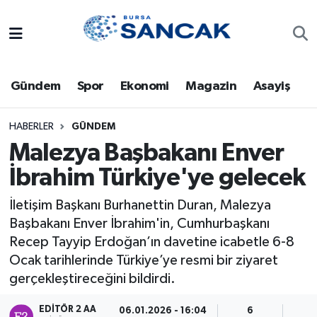
Asayiş
Hava Durumu
Gündem
Spor
Ekonomi
Magazin
Asayiş
Bursa
Trafik Durumu
Dünya
Süper Lig Puan Durumu ve Fikstür
HABERLER
GÜNDEM
Malezya Başbakanı Enver
Eğitim
Tüm Manşetler
İbrahim Türkiye'ye gelecek
Ekonomi
Son Dakika Haberleri
İletişim Başkanı Burhanettin Duran, Malezya
Başbakanı Enver İbrahim'in, Cumhurbaşkanı
Genel
Haber Arşivi
Recep Tayyip Erdoğan’ın davetine icabetle 6-8
Ocak tarihlerinde Türkiye’ye resmi bir ziyaret
Gündem
gerçekleştireceğini bildirdi.
Magazin
EDITÖR 2 AA
06.01.2026 - 16:04
6