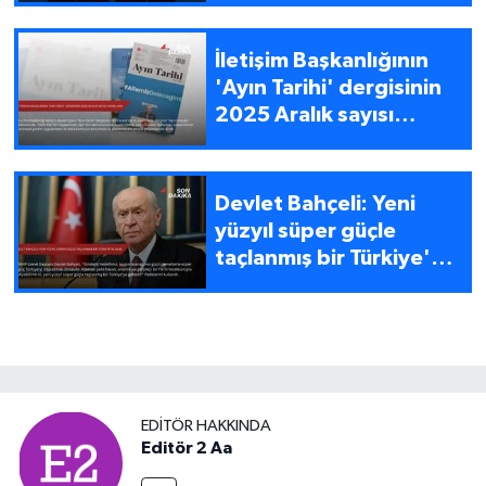
İletişim Başkanlığının
'Ayın Tarihi' dergisinin
2025 Aralık sayısı
yayımlandı
Devlet Bahçeli: Yeni
yüzyıl süper güçle
taçlanmış bir Türkiye'ye
gebe
EDITÖR HAKKINDA
Editör 2 Aa