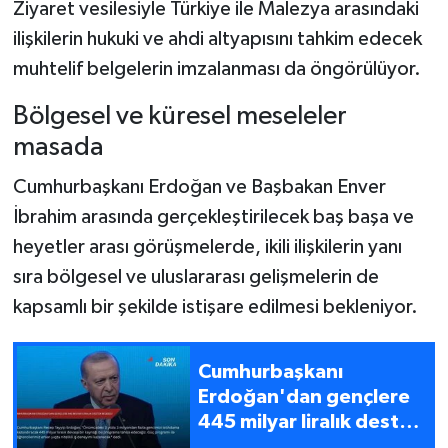
Ziyaret vesilesiyle Türkiye ile Malezya arasındaki
ilişkilerin hukuki ve ahdi altyapısını tahkim edecek
muhtelif belgelerin imzalanması da öngörülüyor.
Bölgesel ve küresel meseleler
masada
Cumhurbaşkanı Erdoğan ve Başbakan Enver
İbrahim arasında gerçekleştirilecek baş başa ve
heyetler arası görüşmelerde, ikili ilişkilerin yanı
sıra bölgesel ve uluslararası gelişmelerin de
kapsamlı bir şekilde istişare edilmesi bekleniyor.
Cumhurbaşkanı
Erdoğan'dan gençlere
445 milyar liralık destek
müjdesi