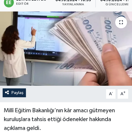
04.10.2024 - 10:53
04.10.2024 - 11:
EDITÖR
YAYINLANMA
GÜNCELLEME
Sağlık
Siyaset
Spor
Türkiye
Paylaş
-
+
A
A
Millî Eğitim Bakanlığı‘nın kâr amacı gütmeyen
kuruluşlara tahsis ettiği ödenekler hakkında
açıklama geldi.