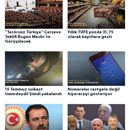
"Terörsüz Türkiye" Çerçeve
Yıllık TÜFE yüzde 31,75
Teklifi Bugün Meclis'te
olarak kayıtlara geçti
Görüşülecek
15 Temmuz suikast
Numaralar rastgele değil
timindeydi! Şimdi yakalandı
hiyerarşiyi gösteriyor