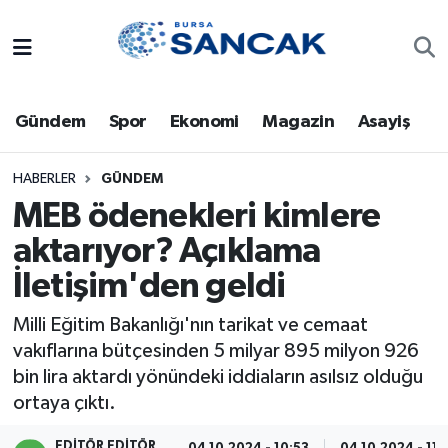
Asayiş
Hava Durumu
Gündem
Spor
Ekonomi
Magazin
Asayiş
Bursa
Trafik Durumu
Dünya
Süper Lig Puan Durumu ve Fikstür
HABERLER
GÜNDEM
MEB ödenekleri kimlere
Eğitim
Tüm Manşetler
aktarıyor? Açıklama
İletişim'den geldi
Ekonomi
Son Dakika Haberleri
Milli Eğitim Bakanlığı'nın tarikat ve cemaat
Genel
Haber Arşivi
vakıflarına bütçesinden 5 milyar 895 milyon 926
bin lira aktardı yönündeki iddiaların asılsız olduğu
Gündem
ortaya çıktı.
Magazin
EDITÖR EDITÖR