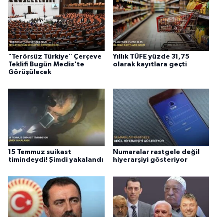
"Terörsüz Türkiye" Çerçeve
Yıllık TÜFE yüzde 31,75
Teklifi Bugün Meclis'te
olarak kayıtlara geçti
Görüşülecek
15 Temmuz suikast
Numaralar rastgele değil
timindeydi! Şimdi yakalandı
hiyerarşiyi gösteriyor