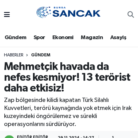
Asayiş
Hava Durumu
Gündem
Spor
Ekonomi
Magazin
Asayiş
Bursa
Trafik Durumu
Dünya
Süper Lig Puan Durumu ve Fikstür
HABERLER
GÜNDEM
Mehmetçik havada da
Eğitim
Tüm Manşetler
nefes kesmiyor! 13 terörist
daha etkisiz!
Ekonomi
Son Dakika Haberleri
Zap bölgesinde kilidi kapatan Türk Silahlı
Genel
Haber Arşivi
Kuvvetleri, terörü kaynağında yok etmek için Irak
kuzeyindeki öngörülemez ve sürekli
Gündem
operasyonlarını sürdürüyor.
Magazin
EDITÖR EDITÖR