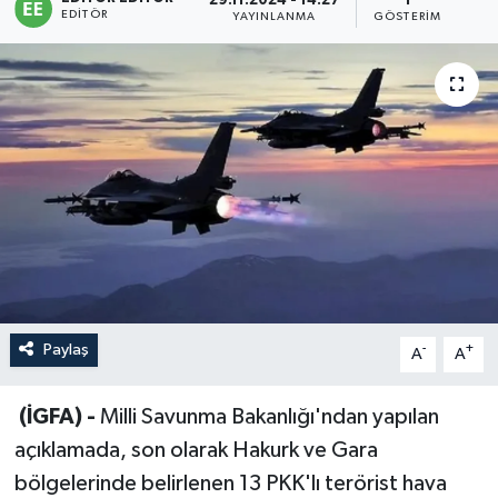
29.11.2024 - 14:27
1
EDITÖR
YAYINLANMA
GÖSTERIM
Sağlık
Siyaset
Spor
Türkiye
Paylaş
-
+
A
A
(İGFA) -
Milli Savunma Bakanlığı'ndan yapılan
açıklamada, son olarak Hakurk ve Gara
bölgelerinde belirlenen 13 PKK'lı terörist hava