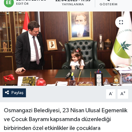
22.04.2025 - 11:35
4
EDITÖR
YAYINLANMA
GÖSTERIM
Sağlık
Siyaset
Spor
Türkiye
Paylaş
-
+
A
A
Osmangazi Belediyesi, 23 Nisan Ulusal Egemenlik
ve Çocuk Bayramı kapsamında düzenlediği
birbirinden özel etkinlikler ile çocuklara