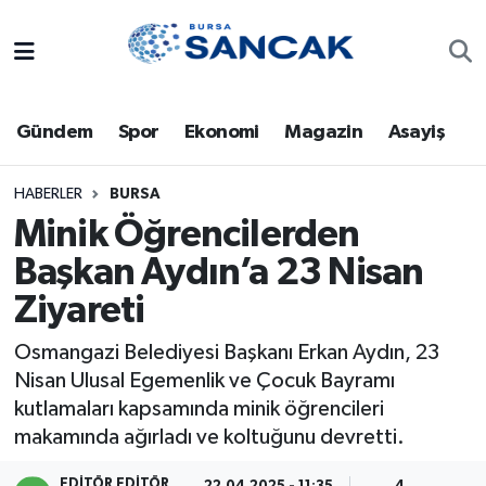
Asayiş
Hava Durumu
Gündem
Spor
Ekonomi
Magazin
Asayiş
Bursa
Trafik Durumu
Dünya
Süper Lig Puan Durumu ve Fikstür
HABERLER
BURSA
Minik Öğrencilerden
Eğitim
Tüm Manşetler
Başkan Aydın’a 23 Nisan
Ziyareti
Ekonomi
Son Dakika Haberleri
Osmangazi Belediyesi Başkanı Erkan Aydın, 23
Genel
Haber Arşivi
Nisan Ulusal Egemenlik ve Çocuk Bayramı
kutlamaları kapsamında minik öğrencileri
Gündem
makamında ağırladı ve koltuğunu devretti.
Magazin
EDITÖR EDITÖR