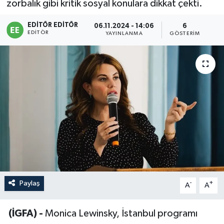
zorbalık gibi kritik sosyal konulara dikkat çekti.
Sağlık
EDITÖR EDITÖR
06.11.2024 - 14:06
6
EDITÖR
YAYINLANMA
GÖSTERIM
Siyaset
Spor
Türkiye
Paylaş
-
+
A
A
(İGFA) -
Monica Lewinsky, İstanbul programı