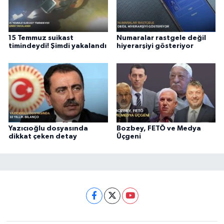
15 Temmuz suikast
Numaralar rastgele değil
timindeydi! Şimdi yakalandı
hiyerarşiyi gösteriyor
Yazıcıoğlu dosyasında
Bozbey, FETÖ ve Medya
dikkat çeken detay
Üçgeni