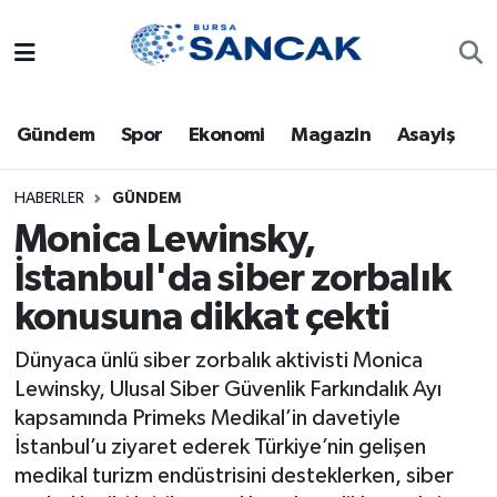
Asayiş
Hava Durumu
Gündem
Spor
Ekonomi
Magazin
Asayiş
Bursa
Trafik Durumu
Dünya
Süper Lig Puan Durumu ve Fikstür
HABERLER
GÜNDEM
Monica Lewinsky,
Eğitim
Tüm Manşetler
İstanbul'da siber zorbalık
konusuna dikkat çekti
Ekonomi
Son Dakika Haberleri
Dünyaca ünlü siber zorbalık aktivisti Monica
Genel
Haber Arşivi
Lewinsky, Ulusal Siber Güvenlik Farkındalık Ayı
kapsamında Primeks Medikal’in davetiyle
Gündem
İstanbul’u ziyaret ederek Türkiye’nin gelişen
medikal turizm endüstrisini desteklerken, siber
Magazin