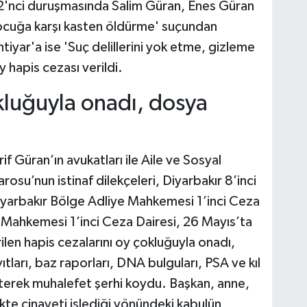
2'nci duruşmasında Salim Güran, Enes Güran
çocuğa karşı kasten öldürme' suçundan
iyar'a ise 'Suç delillerini yok etme, gizleme
 hapis cezası verildi.
okluğuyla onadı, dosya
if Güran’ın avukatları ile Aile ve Sosyal
osu’nun istinaf dilekçeleri, Diyarbakır 8’inci
yarbakır Bölge Adliye Mahkemesi 1’inci Ceza
 Mahkemesi 1’inci Ceza Dairesi, 26 Mayıs’ta
ilen hapis cezalarını oy çokluğuyla onadı,
arı, baz raporları, DNA bulguları, PSA ve kıl
irterek muhalefet şerhi koydu. Başkan, anne,
kte cinayeti işlediği yönündeki kabulün