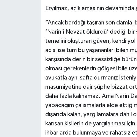
Eryılmaz, açıklamasının devamında şu
“Ancak bardağı taşıran son damla, b
‘Narin'i Nevzat öldürdü’ dediği bir 
temelini oluşturan güven, kendi yol
acısı ise tüm bu yaşananları bilen müv
karşısında derin bir sessizliğe bürü
olması gerekenlerin gölgesi bile üze
avukatla aynı safta durmanız isteni
masumiyetine dair şüphe bizzat ortağ
daha fazla kalınamaz. Ama Narin Da
yapacağım çalışmalarla elde ettiğim
dışarıda kalan, yargılamalara dahil
karışan kişilerin de yargılanması içi
ihbarlarda bulunmaya ve rahatsız 