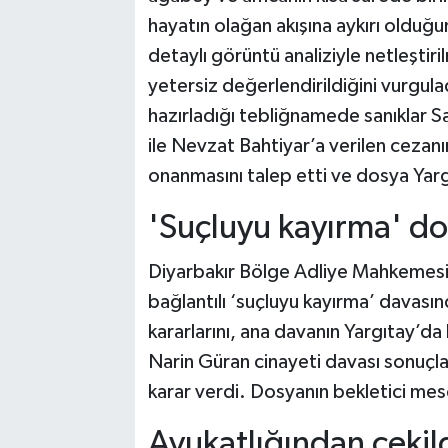
hayatın olağan akışına aykırı olduğu
detaylı görüntü analiziyle netleştiril
yetersiz değerlendirildiğini vurgula
hazırladığı tebliğnamede sanıklar S
ile Nevzat Bahtiyar’a verilen cezan
onanmasını talep etti ve dosya Yarg
'Suçluyu kayırma' do
Diyarbakır Bölge Adliye Mahkemesi 
bağlantılı ‘suçluyu kayırma’ davası
kararlarını, ana davanın Yargıtay’d
Narin Güran cinayeti davası sonuç
karar verdi. Dosyanın bekletici mes
Avukatlığından çekil