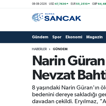
47,7436
55,2510
64,48
08-08-2026
USD
EUR
GBP
Asayiş
Hava Durumu
Bursa
Trafik Durumu
Gündem
Spor
Ekonomi
Magazin
Dünya
Süper Lig Puan Durumu ve Fikstür
HABERLER
GÜNDEM
Eğitim
Tüm Manşetler
Narin Güran
Ekonomi
Son Dakika Haberleri
Nevzat Bahti
Genel
Haber Arşivi
8 yaşındaki Narin Güran'ın öld
Gündem
bedenini dereye sakladığı ge
davadan çekildi. Eryılmaz, "
Magazin