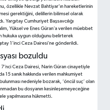
nu, özellikle Nevzat Bahtiyar'ın hareketlerinin
mesi gerektiğini, delillerin bilimsel olarak
dı. Yargıtay Cumhuriyet Başsavcılığı
alim, Yüksel ve Enes Güran’a verilen müebbet
ın hukuka uygun olduğunu belirterek
ıtay 1’inci Ceza Dairesi’ne gönderildi.
syası bozuldu
7’nci Ceza Dairesi, Narin Güran cinayetiyle
nda 15 sanık hakkında verilen mahkumiyet
a bulunması nedeniyle bozarak, ‘öncül suç’ olan
lanmadan bu dosyanın kesinleşemeyeceğine
ele yapılmasına hükmetti.
di