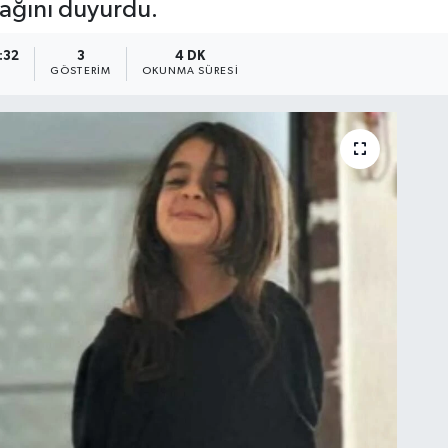
cağını duyurdu.
:32
3
4 DK
GÖSTERIM
OKUNMA SÜRESI