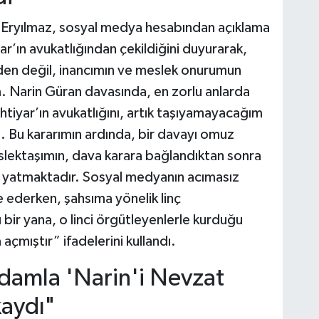
li Eryılmaz, sosyal medya hesabından açıklama
r’ın avukatlığından çekildiğini duyurarak,
nden değil, inancımın ve meslek onurumun
m. Narin Güran davasında, en zorlu anlarda
iyar’ın avukatlığını, artık taşıyamayacağım
m. Bu kararımın ardında, bir davayı omuz
ektaşımın, dava karara bağlandıktan sonra
 yatmaktadır. Sosyal medyanın acımasız
 ederken, şahsıma yönelik linç
bir yana, o linci örgütleyenlerle kurduğu
açmıştır” ifadelerini kullandı.
 damla 'Narin'i Nevzat
kaydı"