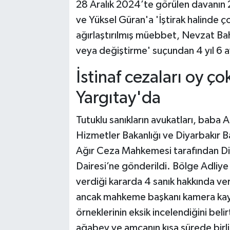
28 Aralık 2024’te görülen davanın 
ve Yüksel Güran'a 'İştirak halinde 
ağırlaştırılmış müebbet, Nevzat Baht
veya değiştirme' suçundan 4 yıl 6 ay
İstinaf cezaları oy ç
Yargıtay'da
Tutuklu sanıkların avukatları, baba Ar
Hizmetler Bakanlığı ve Diyarbakır Bar
Ağır Ceza Mahkemesi tarafından Di
Dairesi’ne gönderildi. Bölge Adliye
verdiği kararda 4 sanık hakkında ver
ancak mahkeme başkanı kamera kayıtl
örneklerinin eksik incelendiğini bel
ağabey ve amcanın kısa sürede birli