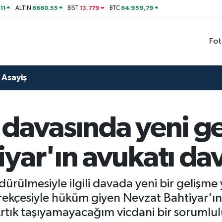
11
6660.55
13.779
64.959,79
ALTIN
BİST
BTC
Fot
Asayiş
 davasında yeni g
yar'ın avukatı da
ürülmesiyle ilgili davada yeni bir gelişme 
rekçesiyle hüküm giyen Nevzat Bahtiyar'ın 
Artık taşıyamayacağım vicdani bir sorumlul