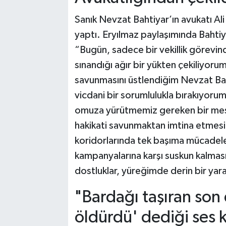
Sanık Nevzat Bahtiyar’ın avukatı A
yaptı. Eryılmaz paylaşımında Bahtiya
“Bugün, sadece bir vekillik görevi
sınandığı ağır bir yükten çekiliyoru
savunmasını üstlendiğim Nevzat Baht
vicdani bir sorumlulukla bırakıyoru
omuza yürütmemiz gereken bir mesl
hakikati savunmaktan imtina etmesi
koridorlarında tek başıma mücadele
kampanyalarına karşı suskun kalması 
dostluklar, yüreğimde derin bir yara 
"Bardağı taşıran son
öldürdü' dediği ses 