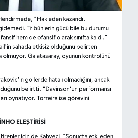
erlendirmede, "Hak eden kazandı.
 gidemedi. Tribünlerin gücü bile bu durumu
sif hem de ofansif olarak sınıfta kaldı."
il'in sahada etkisiz olduğunu belirten
a olmuyor. Galatasaray, oyunun kontrolünü
akovic'in gollerde hatalı olmadığını, ancak
olduğunu belirtti. "Davinson'un performansı
arı oynatıyor. Torreira ise görevini
NHO ELEŞTİRİSİ
ştirenler için de Kahveci, "Sonuçta etki eden