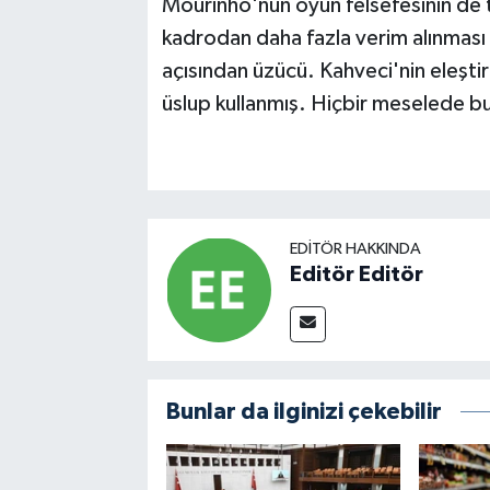
Mourinho'nun oyun felsefesinin de t
kadrodan daha fazla verim alınması 
açısından üzücü. Kahveci'nin eleştir
üslup kullanmış. Hiçbir meselede b
EDITÖR HAKKINDA
Editör Editör
Bunlar da ilginizi çekebilir