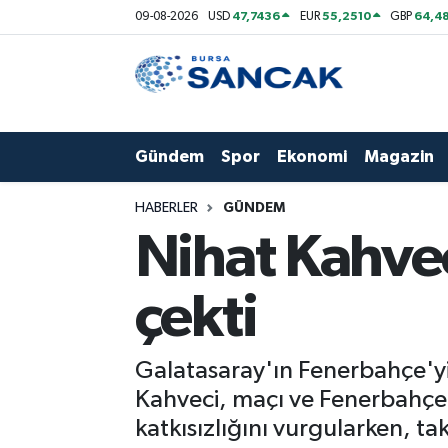
47,7436
55,2510
64,48
09-08-2026
USD
EUR
GBP
Asayiş
Hava Durumu
Bursa
Trafik Durumu
Gündem
Spor
Ekonomi
Magazin
Dünya
Süper Lig Puan Durumu ve Fikstür
HABERLER
GÜNDEM
Eğitim
Tüm Manşetler
Nihat Kahvec
Ekonomi
Son Dakika Haberleri
çekti
Genel
Haber Arşivi
Galatasaray'ın Fenerbahçe'yi
Gündem
Kahveci, maçı ve Fenerbahçe'n
katkısızlığını vurgularken, ta
Magazin