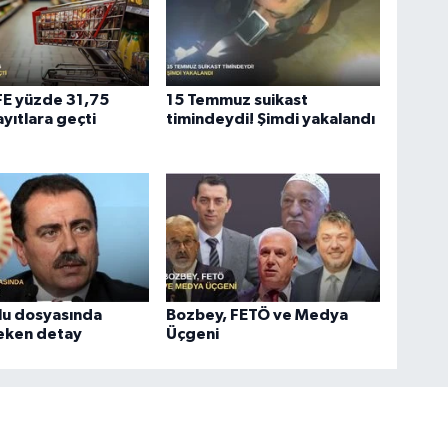
ÜFE yüzde 31,75
15 Temmuz suikast
ayıtlara geçti
timindeydi! Şimdi yakalandı
lu dosyasında
Bozbey, FETÖ ve Medya
çeken detay
Üçgeni