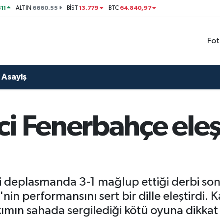
11
6660.55
13.779
64.840,97
ALTIN
BİST
BTC
Fot
Asayiş
i Fenerbahçe eleşt
 deplasmanda 3-1 mağlup ettiği derbi son
in performansını sert bir dille eleştirdi
kımın sahada sergilediği kötü oyuna dikkat 