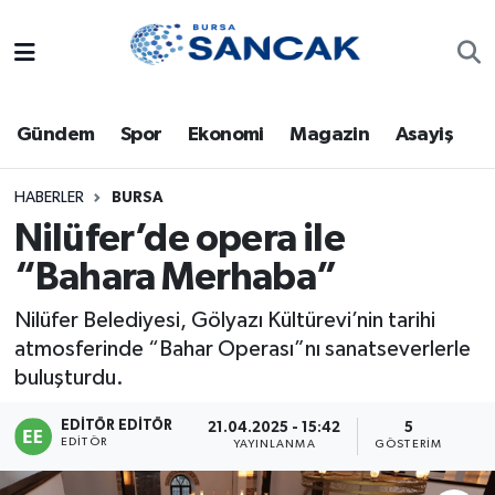
Asayiş
Hava Durumu
Gündem
Spor
Ekonomi
Magazin
Asayiş
Bursa
Trafik Durumu
Dünya
Süper Lig Puan Durumu ve Fikstür
HABERLER
BURSA
Nilüfer’de opera ile
Eğitim
Tüm Manşetler
“Bahara Merhaba”
Ekonomi
Son Dakika Haberleri
Nilüfer Belediyesi, Gölyazı Kültürevi’nin tarihi
atmosferinde “Bahar Operası”nı sanatseverlerle
Genel
Haber Arşivi
buluşturdu.
Gündem
EDITÖR EDITÖR
21.04.2025 - 15:42
5
EDITÖR
YAYINLANMA
GÖSTERIM
Magazin