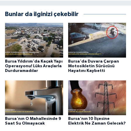
Bunlar da ilginizi çekebilir
Bursa Yıldırım'da Kaçak Yapı
Bursa'da Duvara Çarpan
Operasyonu! Lüks Araçlarla
Motosikletin Sürücüsü
Durduramadılar
Hayatını Kaybetti
Bursa'nın O Mahallesinde 9
Bursa'nın 10 İlçesine
Saat Su Olmayacak
Elektrik Ne Zaman Gelecek?