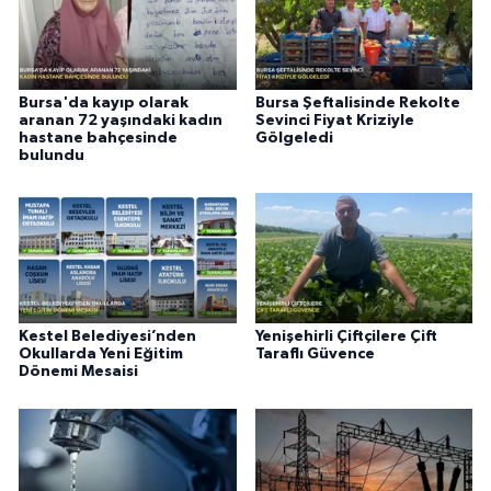
Bursa'da kayıp olarak
Bursa Şeftalisinde Rekolte
aranan 72 yaşındaki kadın
Sevinci Fiyat Kriziyle
hastane bahçesinde
Gölgeledi
bulundu
Kestel Belediyesi’nden
Yenişehirli Çiftçilere Çift
Okullarda Yeni Eğitim
Taraflı Güvence
Dönemi Mesaisi