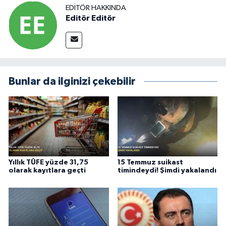
EDITÖR HAKKINDA
Editör Editör
Bunlar da ilginizi çekebilir
Yıllık TÜFE yüzde 31,75
15 Temmuz suikast
olarak kayıtlara geçti
timindeydi! Şimdi yakalandı