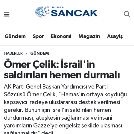
Asayiş
Hava Durumu
Gündem
Spor
Ekonomi
Magazin
Asayiş
Bursa
Trafik Durumu
Dünya
Süper Lig Puan Durumu ve Fikstür
HABERLER
GÜNDEM
Ömer Çelik: İsrail'in
Eğitim
Tüm Manşetler
saldırıları hemen durmalı
Ekonomi
Son Dakika Haberleri
AK Parti Genel Başkan Yardımcısı ve Parti
Sözcüsü Ömer Çelik, "Hamas'ın ortaya koyduğu
Genel
Haber Arşivi
kapsayıcı iradeye uluslararası destek verilmesi
gerekir. Bunun için İsrail’in saldırıları hemen
Gündem
durdurması, ateşkesin sağlanması ve insani
yardımların Gazze’ye engelsiz şekilde ulaşması
Magazin
sağlanmalıdır" dedi.