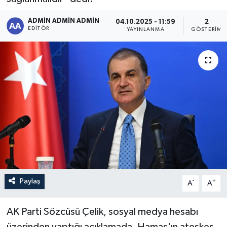
Sağlık
ADMİN ADMİN ADMİN
04.10.2025 - 11:59
2
EDITÖR
YAYINLANMA
GÖSTERIM
Siyaset
Spor
Türkiye
Paylaş
-
+
A
A
AK Parti Sözcüsü Çelik, sosyal medya hesabı
üzerinden yaptığı açıklamada, Hamas'ın ateşkes