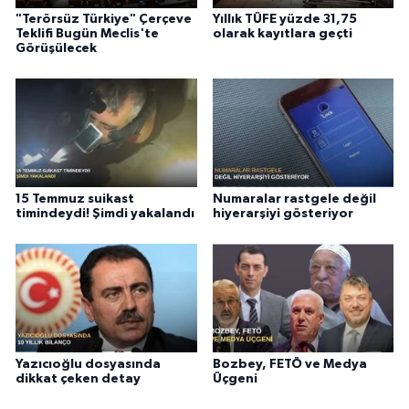
"Terörsüz Türkiye" Çerçeve
Yıllık TÜFE yüzde 31,75
Teklifi Bugün Meclis'te
olarak kayıtlara geçti
Görüşülecek
15 Temmuz suikast
Numaralar rastgele değil
timindeydi! Şimdi yakalandı
hiyerarşiyi gösteriyor
Yazıcıoğlu dosyasında
Bozbey, FETÖ ve Medya
dikkat çeken detay
Üçgeni