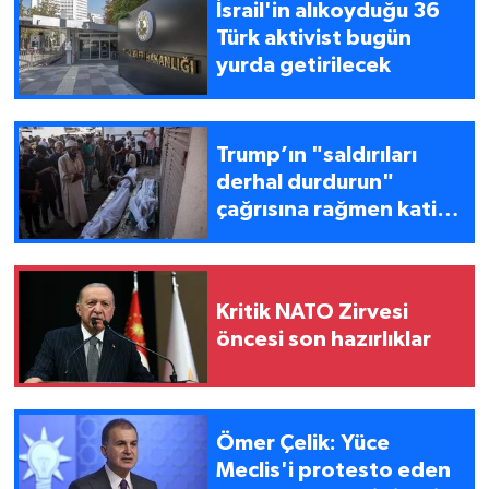
İsrail'in alıkoyduğu 36
Türk aktivist bugün
yurda getirilecek
Trump’ın "saldırıları
derhal durdurun"
çağrısına rağmen katil
İsrail Gazze’yi
bombalamayı
sürdürüyor
Kritik NATO Zirvesi
öncesi son hazırlıklar
Ömer Çelik: Yüce
Meclis'i protesto eden