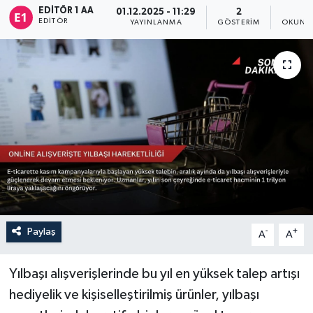
EDITÖR 1 AA
01.12.2025 - 11:29
2
4
EDITÖR
Sağlık
YAYINLANMA
GÖSTERIM
OKUNMA
Siyaset
Spor
Türkiye
Paylaş
-
+
A
A
Yılbaşı alışverişlerinde bu yıl en yüksek talep artışı
hediyelik ve kişiselleştirilmiş ürünler, yılbaşı