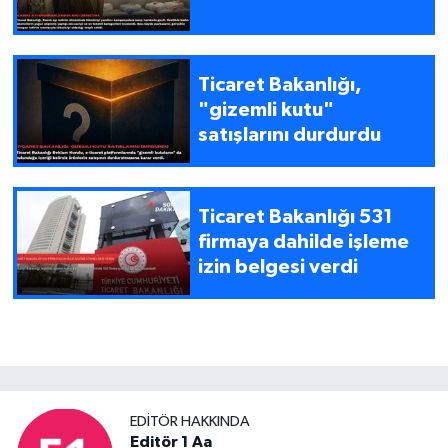
Ticaret Bakanlığı,
"gizemli kutu"
satışlarını durdurdu
Ticaret Bakanlığı 531
firmaya dahilde işleme
izin belgesi verdi
EDITÖR HAKKINDA
Editör 1 Aa