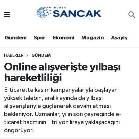
Asayiş
Hava Durumu
Gündem
Spor
Ekonomi
Magazin
Asayiş
Bursa
Trafik Durumu
Dünya
Süper Lig Puan Durumu ve Fikstür
HABERLER
GÜNDEM
Online alışverişte yılbaşı
Eğitim
Tüm Manşetler
hareketliliği
Ekonomi
Son Dakika Haberleri
E-ticarette kasım kampanyalarıyla başlayan
yüksek talebin, aralık ayında da yılbaşı
Genel
Haber Arşivi
alışverişleriyle güçlenerek devam etmesi
bekleniyor. Uzmanlar, yılın son çeyreğinde e-
Gündem
ticaret hacminin 1 trilyon liraya yaklaşacağını
öngörüyor.
Magazin