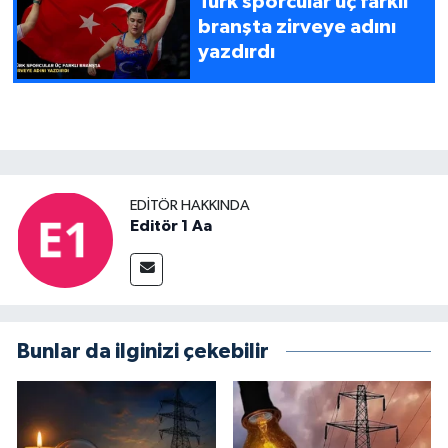
Türk sporcular üç farklı
branşta zirveye adını
yazdırdı
EDITÖR HAKKINDA
Editör 1 Aa
Bunlar da ilginizi çekebilir