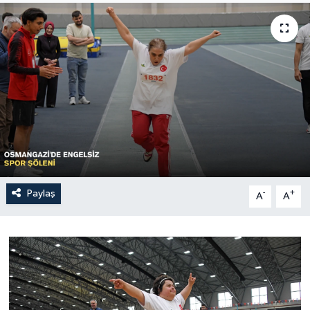
Sağlık
Siyaset
Spor
Türkiye
Paylaş
-
+
A
A