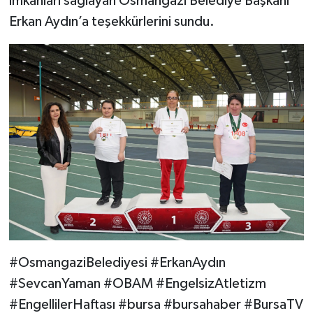
imkanları sağlayan Osmangazi Belediye Başkanı
Erkan Aydın’a teşekkürlerini sundu.
#OsmangaziBelediyesi #ErkanAydın
#SevcanYaman #OBAM #EngelsizAtletizm
#EngellilerHaftası #bursa #bursahaber #BursaTV