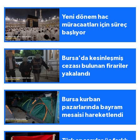
Yeni dönem hac
müracaatları için süreç
başlıyor
Bursa'da kesinleşmiş
cezası bulunan firariler
yakalandı
Bursa kurban
pazarlarında bayram
mesaisi hareketlendi