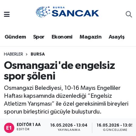
Asayiş
Hava Durumu
Gündem
Spor
Ekonomi
Magazin
Asayiş
Bursa
Trafik Durumu
Dünya
Süper Lig Puan Durumu ve Fikstür
HABERLER
BURSA
Osmangazi'de engelsiz
Eğitim
Tüm Manşetler
spor şöleni
Ekonomi
Son Dakika Haberleri
Osmangazi Belediyesi, 10-16 Mayıs Engelliler
Haftası kapsamında düzenlediği “Engelsiz
Genel
Haber Arşivi
Atletizm Yarışması” ile özel gereksinimli bireyleri
sporun birleştirici gücüyle buluşturdu.
Gündem
EDITÖR 1 AA
16.05.2026 - 13:04
16.05.2026 - 13:05
EDITÖR
YAYINLANMA
GÜNCELLEME
Magazin