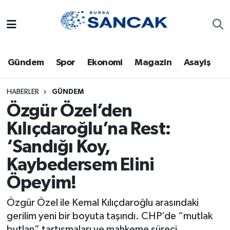
Asayiş
Hava Durumu
Gündem
Spor
Ekonomi
Magazin
Asayiş
Bursa
Trafik Durumu
Dünya
Süper Lig Puan Durumu ve Fikstür
HABERLER
GÜNDEM
Özgür Özel’den
Eğitim
Tüm Manşetler
Kılıçdaroğlu’na Rest:
‘Sandığı Koy,
Ekonomi
Son Dakika Haberleri
Kaybedersem Elini
Genel
Haber Arşivi
Öpeyim!
Gündem
Özgür Özel ile Kemal Kılıçdaroğlu arasındaki
gerilim yeni bir boyuta taşındı. CHP’de “mutlak
Magazin
butlan” tartışmaları ve mahkeme süreci