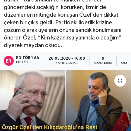
gündemdeki sıcaklığını korurken, İzmir’de
Sağlık
düzenlenen mitingde konuşan Özel’den dikkat
çeken bir çıkış geldi. Partideki liderlik krizine
Siyaset
çözüm olarak üyelerin önüne sandık konulmasını
öneren Özel, “Kim kazanırsa yanında olacağım”
Spor
diyerek meydan okudu.
Türkiye
EDITÖR 1 AA
26.05.2026 - 16:00
9
EDITÖR
YAYINLANMA
GÖSTERIM
OKUN