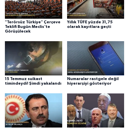
"Terörsüz Türkiye" Çerçeve
Yıllık TÜFE yüzde 31,75
Teklifi Bugün Meclis'te
olarak kayıtlara geçti
Görüşülecek
15 Temmuz suikast
Numaralar rastgele değil
timindeydi! Şimdi yakalandı
hiyerarşiyi gösteriyor