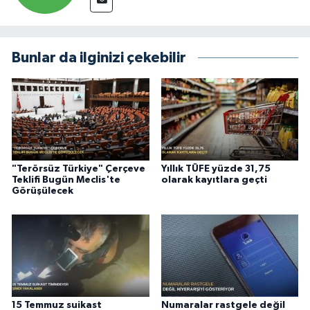
Bunlar da ilginizi çekebilir
"Terörsüz Türkiye" Çerçeve
Yıllık TÜFE yüzde 31,75
Teklifi Bugün Meclis'te
olarak kayıtlara geçti
Görüşülecek
15 Temmuz suikast
Numaralar rastgele değil