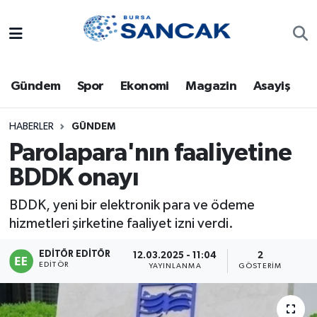
Asayiş
Hava Durumu
Gündem
Spor
Ekonomi
Magazin
Asayiş
Bursa
Trafik Durumu
Dünya
Süper Lig Puan Durumu ve Fikstür
HABERLER
GÜNDEM
Parolapara'nın faaliyetine
Eğitim
Tüm Manşetler
BDDK onayı
Ekonomi
Son Dakika Haberleri
BDDK, yeni bir elektronik para ve ödeme
hizmetleri şirketine faaliyet izni verdi.
Genel
Haber Arşivi
EDITÖR EDITÖR
12.03.2025 - 11:04
2
EDITÖR
YAYINLANMA
GÖSTERIM
Gündem
Magazin