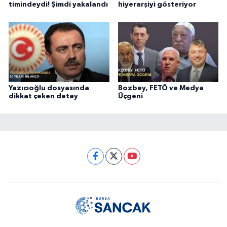
timindeydi! Şimdi yakalandı
hiyerarşiyi gösteriyor
Yazıcıoğlu dosyasında
Bozbey, FETÖ ve Medya
dikkat çeken detay
Üçgeni