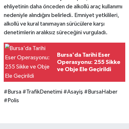
ehliyetinin daha önceden de alkollü araç kullanımı
nedeniyle alındığını belirledi. Emniyet yetkilileri,
alkollü ve kural tanımayan sürücülere karşı
denetimlerin aralıksız süreceğini vurguladı.
Bursa'da Tarihi Eser
Operasyonu: 255 Sikke
ve Obje Ele Geçirildi
#Bursa #TrafikDenetimi #Asayiş #BursaHaber
#Polis