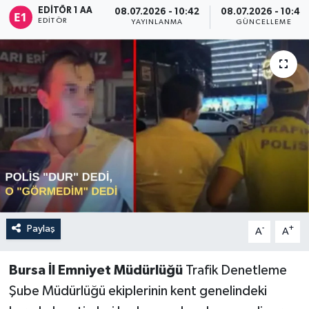
EDITÖR 1 AA
08.07.2026 - 10:42
08.07.2026 - 10:46
EDITÖR
Sağlık
YAYINLANMA
GÜNCELLEME
Siyaset
Spor
Türkiye
Paylaş
-
+
A
A
Bursa İl Emniyet Müdürlüğü
Trafik Denetleme
Şube Müdürlüğü ekiplerinin kent genelindeki