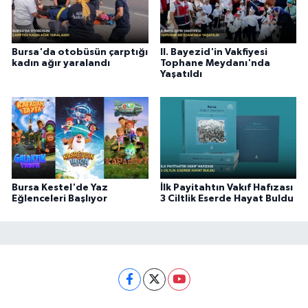
Bursa'da otobüsün çarptığı
II. Bayezid'in Vakfiyesi
kadın ağır yaralandı
Tophane Meydanı'nda
Yaşatıldı
Bursa Kestel'de Yaz
İlk Payitahtın Vakıf Hafızası
Eğlenceleri Başlıyor
3 Ciltlik Eserde Hayat Buldu