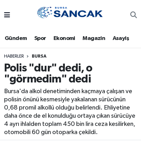
Asayiş
Hava Durumu
Gündem
Spor
Ekonomi
Magazin
Asayiş
Bursa
Trafik Durumu
Dünya
Süper Lig Puan Durumu ve Fikstür
HABERLER
BURSA
Polis "dur" dedi, o
Eğitim
Tüm Manşetler
"görmedim" dedi
Ekonomi
Son Dakika Haberleri
Bursa'da alkol denetiminden kaçmaya çalışan ve
polisin önünü kesmesiyle yakalanan sürücünün
Genel
Haber Arşivi
0,68 promil alkollü olduğu belirlendi. Ehliyetine
daha önce de el konulduğu ortaya çıkan sürücüye
Gündem
4 ayrı ihlalden toplam 450 bin lira ceza kesilirken,
otomobili 60 gün otoparka çekildi.
Magazin