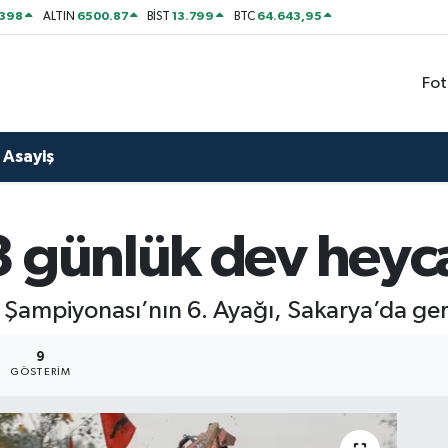
2398
6500.87
13.799
64.643,95
ALTIN
BİST
BTC
Fot
Asayiş
3 günlük dev heyc
Şampiyonası’nın 6. Ayağı, Sakarya’da gerçe
9
GÖSTERIM