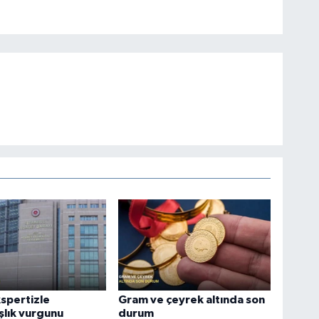
spertizle
Gram ve çeyrek altında son
lık vurgunu
durum