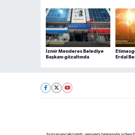
İzmir Menderes Belediye
Etimesgu
Başkanı gözaltında
Erdal Be
bursasancakcomtr, yepyeni temasıyla sizleri b