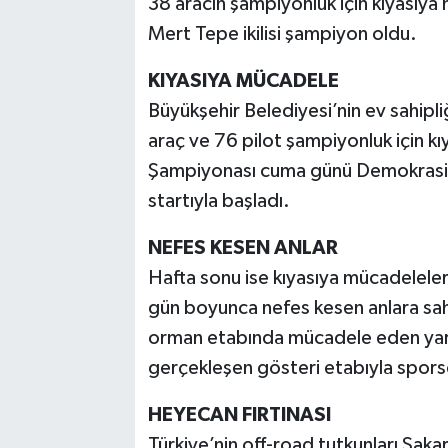
38 aracın şampiyonluk için kıyasıya
Mert Tepe ikilisi şampiyon oldu.
KIYASIYA MÜCADELE
Büyükşehir Belediyesi’nin ev sahip
araç ve 76 pilot şampiyonluk için k
Şampiyonası cuma günü Demokrasi
startıyla başladı.
NEFES KESEN ANLAR
Hafta sonu ise kıyasıya mücadeleler
gün boyunca nefes kesen anlara s
orman etabında mücadele eden yarışç
gerçekleşen gösteri etabıyla sporsev
HEYECAN FIRTINASI
Türkiye’nin off-road tutkunları Saka