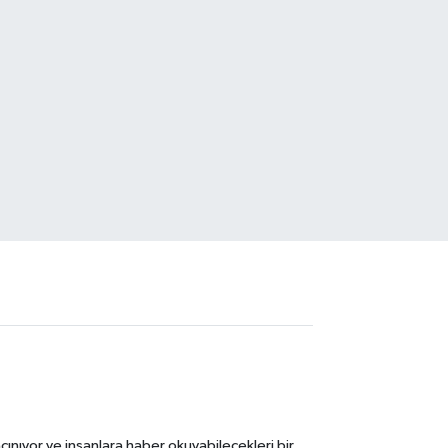
ınıyor ve insanlara haber okuyabilecekleri bir