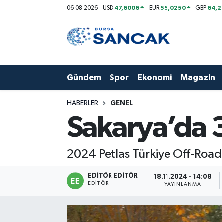
47,6006
55,0250
64,
06-08-2026
USD
EUR
GBP
Asayiş
Hava Durumu
Bursa
Trafik Durumu
Gündem
Spor
Ekonomi
Magazin
Dünya
Süper Lig Puan Durumu ve Fikstür
HABERLER
GENEL
Eğitim
Tüm Manşetler
Sakarya’da 
Ekonomi
Son Dakika Haberleri
2024 Petlas Türkiye Off-Road 
Genel
Haber Arşivi
EDITÖR EDITÖR
18.11.2024 - 14:08
EDITÖR
YAYINLANMA
Gündem
Magazin