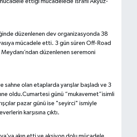
 mücadele ettiği mücadelede İsrafil Akyüz-
liğinde düzenlenen dev organizasyonda 38
ıyasıya mücadele etti. 3 gün süren Off-Road
 Meydanı’ndan düzenlenen seremoni
e sahne olan etaplarda yarışlar başladı ve 3
ahne oldu.Cumartesi günü “mukavemet”isimli
ılar pazar günü ise "seyirci" ismiyle
erlerin karşısına çıktı.
rya’ya akın etti ve aksiyon dolu mücadele