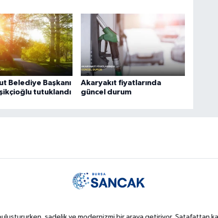
t Belediye Başkanı
Akaryakıt fiyatlarında
şikçioğlu tutuklandı
güncel durum
uluştururken, sadelik ve modernizmi bir araya getiriyor. Şatafattan kaç