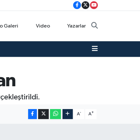
o Galeri
Video
Yazarlar
an
kleştirildi.
-
+
A
A