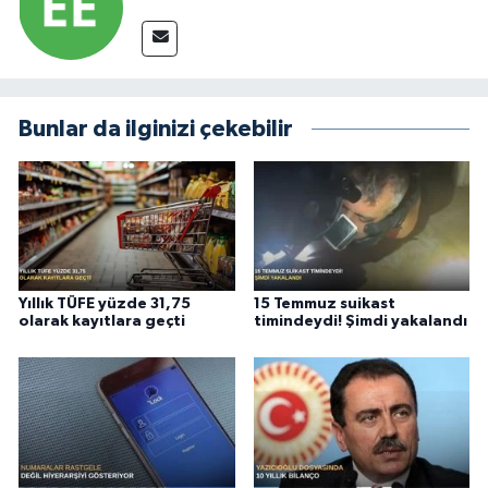
Bunlar da ilginizi çekebilir
Yıllık TÜFE yüzde 31,75
15 Temmuz suikast
olarak kayıtlara geçti
timindeydi! Şimdi yakalandı