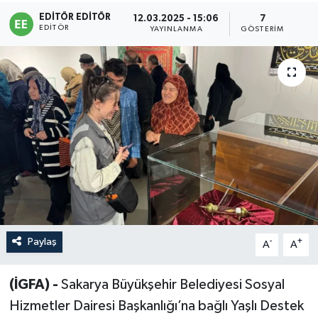
EDITÖR EDITÖR
12.03.2025 - 15:06
7
Sağlık
EDITÖR
YAYINLANMA
GÖSTERIM
Siyaset
Spor
Türkiye
Paylaş
-
+
A
A
(İGFA) -
Sakarya Büyükşehir Belediyesi Sosyal
Hizmetler Dairesi Başkanlığı’na bağlı Yaşlı Destek