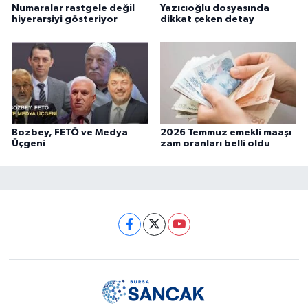
Numaralar rastgele değil
Yazıcıoğlu dosyasında
hiyerarşiyi gösteriyor
dikkat çeken detay
Bozbey, FETÖ ve Medya
2026 Temmuz emekli maaşı
Üçgeni
zam oranları belli oldu