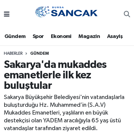
Asayiş
Hava Durumu
Gündem
Spor
Ekonomi
Magazin
Asayiş
Bursa
Trafik Durumu
Dünya
Süper Lig Puan Durumu ve Fikstür
HABERLER
GÜNDEM
Sakarya'da mukaddes
Eğitim
Tüm Manşetler
emanetlerle ilk kez
buluştular
Ekonomi
Son Dakika Haberleri
Sakarya Büyükşehir Belediyesi'nin vatandaşlarla
Genel
Haber Arşivi
buluşturduğu Hz. Muhammed’in (S.A.V)
Mukaddes Emanetleri, yaşlıların en büyük
Gündem
destekçisi olan YADEM aracılığıyla 65 yaş üstü
vatandaşlar tarafından ziyaret edildi.
Magazin