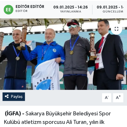
EDITÖR EDITÖR
09.01.2025 - 14:26
09.01.2025 - 14
Sağlık
EDITÖR
YAYINLANMA
GÜNCELLEME
Siyaset
Spor
Türkiye
Paylaş
-
+
A
A
(İGFA) -
Sakarya Büyükşehir Belediyesi Spor
Kulübü atletizm sporcusu Ali Turan, yılın ilk