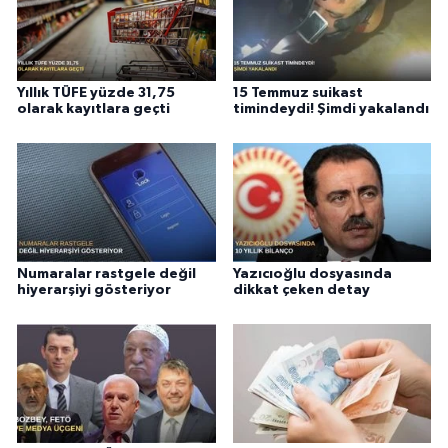
Yıllık TÜFE yüzde 31,75
15 Temmuz suikast
olarak kayıtlara geçti
timindeydi! Şimdi yakalandı
Numaralar rastgele değil
Yazıcıoğlu dosyasında
hiyerarşiyi gösteriyor
dikkat çeken detay