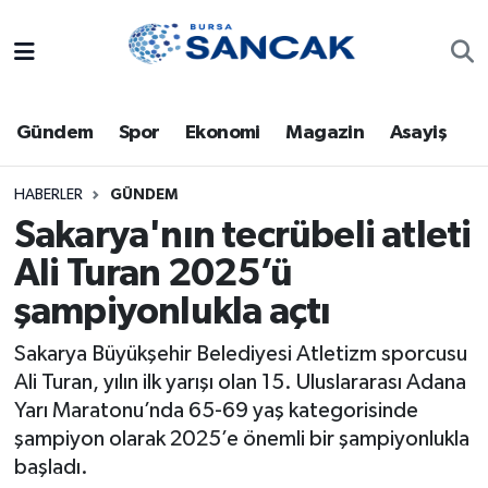
Asayiş
Hava Durumu
Gündem
Spor
Ekonomi
Magazin
Asayiş
Bursa
Trafik Durumu
Dünya
Süper Lig Puan Durumu ve Fikstür
HABERLER
GÜNDEM
Sakarya'nın tecrübeli atleti
Eğitim
Tüm Manşetler
Ali Turan 2025’ü
şampiyonlukla açtı
Ekonomi
Son Dakika Haberleri
Sakarya Büyükşehir Belediyesi Atletizm sporcusu
Genel
Haber Arşivi
Ali Turan, yılın ilk yarışı olan 15. Uluslararası Adana
Yarı Maratonu’nda 65-69 yaş kategorisinde
Gündem
şampiyon olarak 2025’e önemli bir şampiyonlukla
başladı.
Magazin