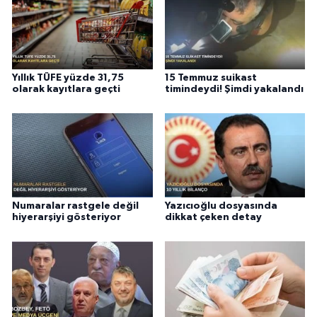
Yıllık TÜFE yüzde 31,75
15 Temmuz suikast
olarak kayıtlara geçti
timindeydi! Şimdi yakalandı
Numaralar rastgele değil
Yazıcıoğlu dosyasında
hiyerarşiyi gösteriyor
dikkat çeken detay