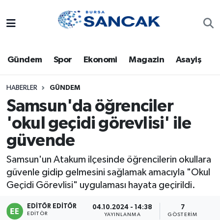
Asayiş
Hava Durumu
Gündem
Spor
Ekonomi
Magazin
Asayiş
Bursa
Trafik Durumu
Dünya
Süper Lig Puan Durumu ve Fikstür
HABERLER
GÜNDEM
Samsun'da öğrenciler
Eğitim
Tüm Manşetler
'okul geçidi görevlisi' ile
güvende
Ekonomi
Son Dakika Haberleri
Samsun'un Atakum ilçesinde öğrencilerin okullara
Genel
Haber Arşivi
güvenle gidip gelmesini sağlamak amacıyla "Okul
Geçidi Görevlisi" uygulaması hayata geçirildi.
Gündem
EDITÖR EDITÖR
04.10.2024 - 14:38
7
Magazin
EDITÖR
YAYINLANMA
GÖSTERIM