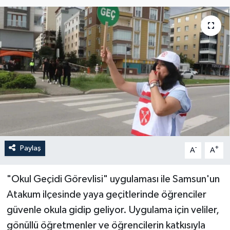
Sağlık
Siyaset
Spor
Türkiye
Paylaş
-
+
A
A
"Okul Geçidi Görevlisi" uygulaması ile Samsun'un
Atakum ilçesinde yaya geçitlerinde öğrenciler
güvenle okula gidip geliyor. Uygulama için veliler,
gönüllü öğretmenler ve öğrencilerin katkısıyla