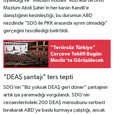
oyaladığı ve "Mazlum Kobani" kod adlı terörist
Mazlum Abdi Şahin'in her kararı Kandil’e
danıştığının kesinleştiği, bu durumun ABD
nezdinde "SDG ile PKK arasında ayrım olmadığı"
gerçeğini tescillediği belirtildi.
"Terörsüz Türkiye"
Çerçeve Teklifi Bugün
Meclis'te Görüşülecek
"DEAŞ şantajı" ters tepti
SDG’nin "Biz yoksak DEAŞ geri döner" şantajının
artık işe yaramadığı vurgulandı. SDG'nin
cezaevlerindeki 200 DEAŞ mensubunu serbest
bırakarak ABD’ye baskı kurmaya çalıştığı, ancak