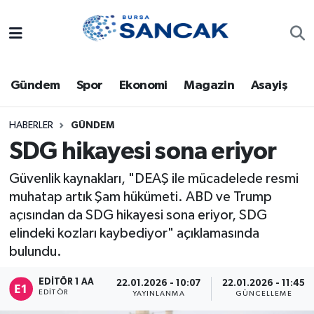
Asayiş
Hava Durumu
Gündem
Spor
Ekonomi
Magazin
Asayiş
Bursa
Trafik Durumu
Dünya
Süper Lig Puan Durumu ve Fikstür
HABERLER
GÜNDEM
SDG hikayesi sona eriyor
Eğitim
Tüm Manşetler
Güvenlik kaynakları, "DEAŞ ile mücadelede resmi
muhatap artık Şam hükümeti. ABD ve Trump
Ekonomi
Son Dakika Haberleri
açısından da SDG hikayesi sona eriyor, SDG
Genel
Haber Arşivi
elindeki kozları kaybediyor" açıklamasında
bulundu.
Gündem
EDITÖR 1 AA
22.01.2026 - 10:07
22.01.2026 - 11:45
EDITÖR
YAYINLANMA
GÜNCELLEME
Magazin