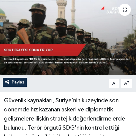
Sağlık
Siyaset
Spor
Türkiye
Paylaş
-
+
A
A
Güvenlik kaynakları, Suriye’nin kuzeyinde son
dönemde hız kazanan askeri ve diplomatik
gelişmelere ilişkin stratejik değerlendirmelerde
bulundu. Terör örgütü SDG'nin kontrol ettiği