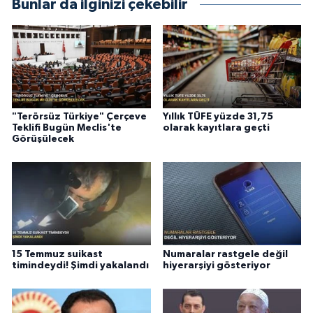
Bunlar da ilginizi çekebilir
"Terörsüz Türkiye" Çerçeve
Yıllık TÜFE yüzde 31,75
Teklifi Bugün Meclis'te
olarak kayıtlara geçti
Görüşülecek
15 Temmuz suikast
Numaralar rastgele değil
timindeydi! Şimdi yakalandı
hiyerarşiyi gösteriyor