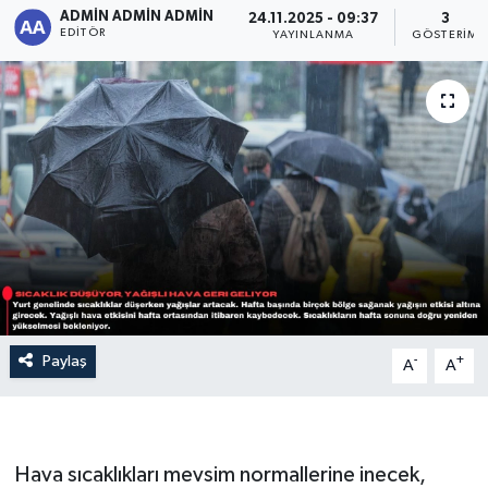
ADMİN ADMİN ADMİN
24.11.2025 - 09:37
3
EDITÖR
Sağlık
YAYINLANMA
GÖSTERIM
Siyaset
Spor
Türkiye
Paylaş
-
+
A
A
Hava sıcaklıkları mevsim normallerine inecek,