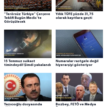
"Terörsüz Türkiye" Çerçeve
Yıllık TÜFE yüzde 31,75
Teklifi Bugün Meclis'te
olarak kayıtlara geçti
Görüşülecek
15 Temmuz suikast
Numaralar rastgele değil
timindeydi! Şimdi yakalandı
hiyerarşiyi gösteriyor
Yazıcıoğlu dosyasında
Bozbey, FETÖ ve Medya