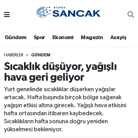
Asayiş
Hava Durumu
Gündem
Spor
Ekonomi
Magazin
Asayiş
Bursa
Trafik Durumu
Dünya
Süper Lig Puan Durumu ve Fikstür
HABERLER
GÜNDEM
Sıcaklık düşüyor, yağışlı
Eğitim
Tüm Manşetler
hava geri geliyor
Ekonomi
Son Dakika Haberleri
Yurt genelinde sıcaklıklar düşerken yağışlar
artacak. Hafta başında birçok bölge sağanak
Genel
Haber Arşivi
yağışın etkisi altına girecek. Yağışlı hava etkisini
hafta ortasından itibaren kaybedecek.
Gündem
Sıcaklıkların hafta sonuna doğru yeniden
yükselmesi bekleniyor.
Magazin