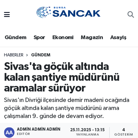
Asayiş
Hava Durumu
Gündem
Spor
Ekonomi
Magazin
Asayiş
Bursa
Trafik Durumu
Dünya
Süper Lig Puan Durumu ve Fikstür
HABERLER
GÜNDEM
Sivas'ta göçük altında
Eğitim
Tüm Manşetler
kalan şantiye müdürünü
aramalar sürüyor
Ekonomi
Son Dakika Haberleri
Sivas'ın Divriği ilçesinde demir madeni ocağında
Genel
Haber Arşivi
göçük altında kalan şantiye müdürünü arama
çalışmaları 9. günde de devam ediyor.
Gündem
ADMİN ADMİN ADMİN
25.11.2025 - 13:15
4
Magazin
EDITÖR
YAYINLANMA
GÖSTERIM