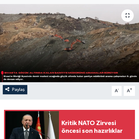
Sağlık
Siyaset
Spor
Türkiye
Paylaş
-
+
A
A
Kritik NATO Zirvesi
öncesi son hazırlıklar