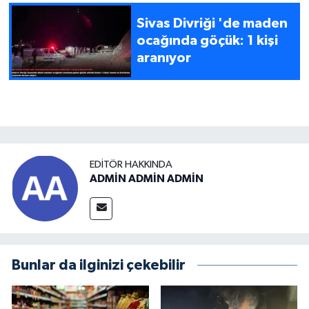
Sivas Divriği 'de maden
ocağında göçük: 1 kişi
aranıyor
EDITÖR HAKKINDA
ADMİN ADMİN ADMİN
Bunlar da ilginizi çekebilir