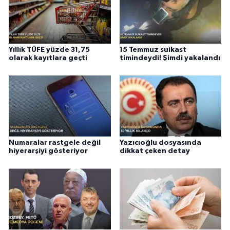
Yıllık TÜFE yüzde 31,75
15 Temmuz suikast
olarak kayıtlara geçti
timindeydi! Şimdi yakalandı
Numaralar rastgele değil
Yazıcıoğlu dosyasında
hiyerarşiyi gösteriyor
dikkat çeken detay