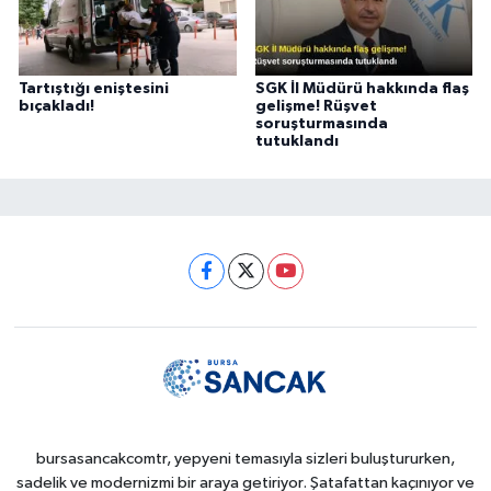
Tartıştığı eniştesini
SGK İl Müdürü hakkında flaş
bıçakladı!
gelişme! Rüşvet
soruşturmasında
tutuklandı
bursasancakcomtr, yepyeni temasıyla sizleri buluştururken,
sadelik ve modernizmi bir araya getiriyor. Şatafattan kaçınıyor ve