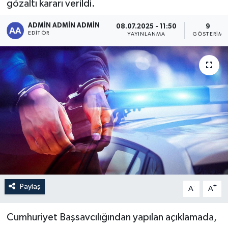
gözaltı kararı verildi.
Sağlık
ADMİN ADMİN ADMİN
08.07.2025 - 11:50
9
EDITÖR
YAYINLANMA
GÖSTERIM
Siyaset
Spor
Türkiye
Paylaş
-
+
A
A
Cumhuriyet Başsavcılığından yapılan açıklamada,