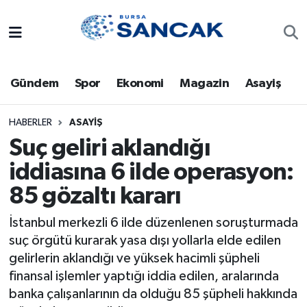
Asayiş
Hava Durumu
Gündem
Spor
Ekonomi
Magazin
Asayiş
Bursa
Trafik Durumu
Dünya
Süper Lig Puan Durumu ve Fikstür
HABERLER
ASAYIŞ
Suç geliri aklandığı
Eğitim
Tüm Manşetler
iddiasına 6 ilde operasyon:
85 gözaltı kararı
Ekonomi
Son Dakika Haberleri
İstanbul merkezli 6 ilde düzenlenen soruşturmada
Genel
Haber Arşivi
suç örgütü kurarak yasa dışı yollarla elde edilen
gelirlerin aklandığı ve yüksek hacimli şüpheli
Gündem
finansal işlemler yaptığı iddia edilen, aralarında
banka çalışanlarının da olduğu 85 şüpheli hakkında
Magazin