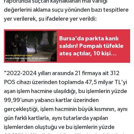
raporunda suçtan kaynaklanan mal varlığı
değerlerini aklama suçu yönünden bazı tespitlere
yer verilerek, şu ifadelere yer verildi:
Bursa’da parkta kanlı
saldırı! Pompalı tüfekle
ateş açtılar, 10 kişi
yaralandı
"2022-2024 yılları arasında 21 firmaya ait 312
POS cihazı üzerinden toplamda 47,5 milyar TL'yi
aşan işlem hacmine ulaşıldığı, bu işlemlerin yüzde
99,99’unun yabancı kartlar üzerinden
gerçekleştiği, işlem hacminin büyük kısmının, aynı
gün farklı kartlarla, aynı tutarlarda yapılan
işlemlerden oluştuğu ve bu işlemlerin yüzde