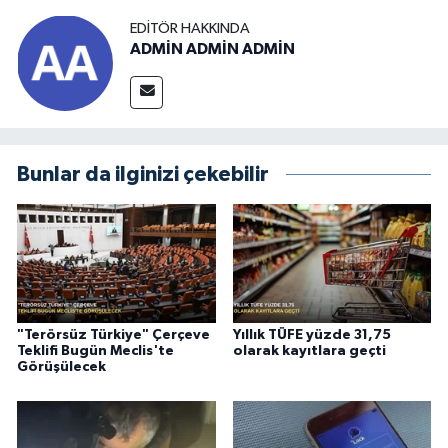
EDITÖR HAKKINDA
ADMİN ADMİN ADMİN
Bunlar da ilginizi çekebilir
"Terörsüz Türkiye" Çerçeve
Yıllık TÜFE yüzde 31,75
Teklifi Bugün Meclis'te
olarak kayıtlara geçti
Görüşülecek