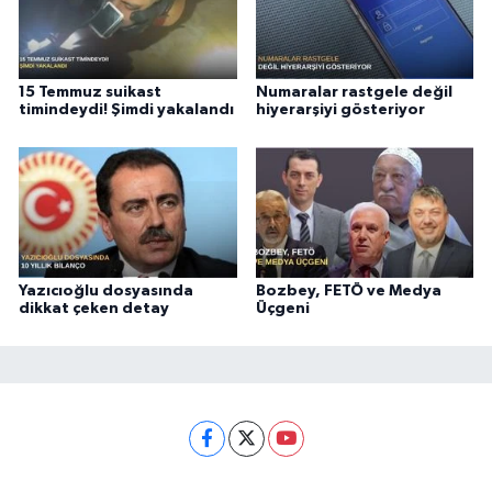
15 Temmuz suikast
Numaralar rastgele değil
timindeydi! Şimdi yakalandı
hiyerarşiyi gösteriyor
Yazıcıoğlu dosyasında
Bozbey, FETÖ ve Medya
dikkat çeken detay
Üçgeni