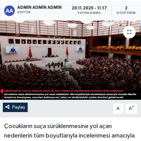
ADMİN ADMİN ADMİN
20.11.2025 - 11:17
2
Sağlık
EDITÖR
YAYINLANMA
GÖSTERIM
Siyaset
Spor
Türkiye
Paylaş
-
+
A
A
Çocukların suça sürüklenmesine yol açan
nedenlerin tüm boyutlarıyla incelenmesi amacıyla