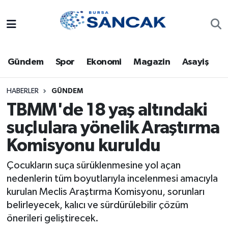
Asayiş
Hava Durumu
Gündem
Spor
Ekonomi
Magazin
Asayiş
Bursa
Trafik Durumu
Dünya
Süper Lig Puan Durumu ve Fikstür
HABERLER
GÜNDEM
TBMM'de 18 yaş altındaki
Eğitim
Tüm Manşetler
suçlulara yönelik Araştırma
Komisyonu kuruldu
Ekonomi
Son Dakika Haberleri
Çocukların suça sürüklenmesine yol açan
Genel
Haber Arşivi
nedenlerin tüm boyutlarıyla incelenmesi amacıyla
kurulan Meclis Araştırma Komisyonu, sorunları
Gündem
belirleyecek, kalıcı ve sürdürülebilir çözüm
önerileri geliştirecek.
Magazin