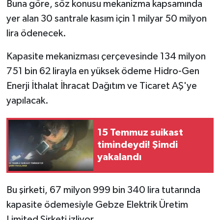
Buna göre, söz konusu mekanizma kapsamında
yer alan 30 santrale kasım için 1 milyar 50 milyon
lira ödenecek.
Kapasite mekanizması çerçevesinde 134 milyon
751 bin 62 lirayla en yüksek ödeme Hidro-Gen
Enerji İthalat İhracat Dağıtım ve Ticaret AŞ'ye
yapılacak.
15 Temmuz suikast
timindeydi! Şimdi
yakalandı
Bu şirketi, 67 milyon 999 bin 340 lira tutarında
kapasite ödemesiyle Gebze Elektrik Üretim
Limited Şirketi izliyor.