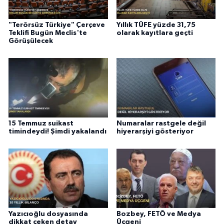
"Terörsüz Türkiye" Çerçeve
Yıllık TÜFE yüzde 31,75
Teklifi Bugün Meclis'te
olarak kayıtlara geçti
Görüşülecek
15 Temmuz suikast
Numaralar rastgele değil
timindeydi! Şimdi yakalandı
hiyerarşiyi gösteriyor
Yazıcıoğlu dosyasında
Bozbey, FETÖ ve Medya
dikkat çeken detay
Üçgeni