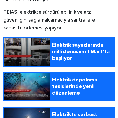
TEİAŞ, elektrikte sürdürülebilirlik ve arz
güvenliğini sağlamak amacıyla santrallere
kapasite ödemesi yapıyor.
Elektrik sayaçlarında
milli dönüşüm 1 Mart'ta
başlıyor
Elektrik depolama
tesislerinde yeni
düzenleme
Elektrikte serbest