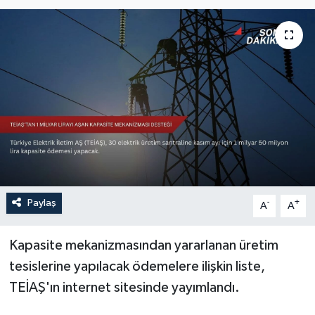
Sağlık
Siyaset
Spor
Türkiye
Paylaş
-
+
A
A
Kapasite mekanizmasından yararlanan üretim
tesislerine yapılacak ödemelere ilişkin liste,
TEİAŞ'ın internet sitesinde yayımlandı.