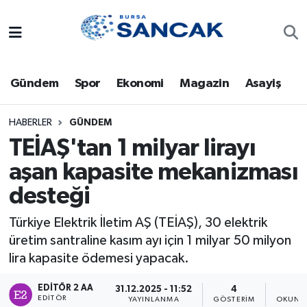
Asayiş
Hava Durumu
Gündem
Spor
Ekonomi
Magazin
Asayiş
Bursa
Trafik Durumu
Dünya
Süper Lig Puan Durumu ve Fikstür
HABERLER
GÜNDEM
TEİAŞ'tan 1 milyar lirayı
Eğitim
Tüm Manşetler
aşan kapasite mekanizması
desteği
Ekonomi
Son Dakika Haberleri
Türkiye Elektrik İletim AŞ (TEİAŞ), 30 elektrik
Genel
Haber Arşivi
üretim santraline kasım ayı için 1 milyar 50 milyon
lira kapasite ödemesi yapacak.
Gündem
EDITÖR 2 AA
31.12.2025 - 11:52
4
1
Magazin
EDITÖR
YAYINLANMA
GÖSTERIM
OKUNMA