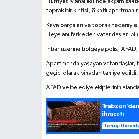
Hürriyet Mahallesi'nde akşam saatl
toprak birikintisi, 6 katlı apartmanın 
Kaya parçaları ve toprak nedeniyle b
Heyelanı fark eden vatandaşlar, bina
İhbar üzerine bölgeye polis, AFAD, it
Apartmanda yaşayan vatandaşlar, he
geçici olarak binadan tahliye edildi.
AFAD ve belediye ekiplerinin alanda
Trabzon’dan 
ihracatı
İçeriği Görünt