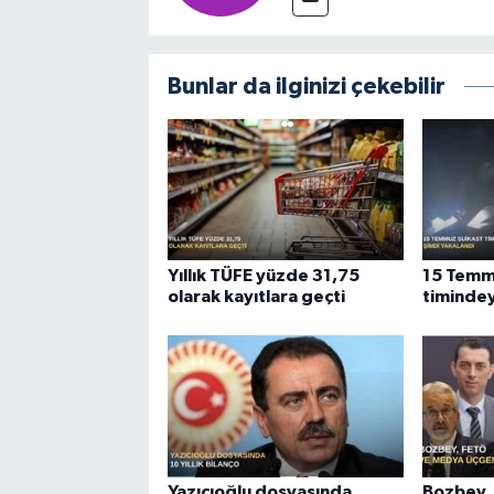
Bunlar da ilginizi çekebilir
Yıllık TÜFE yüzde 31,75
15 Temm
olarak kayıtlara geçti
timindey
Yazıcıoğlu dosyasında
Bozbey,