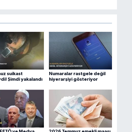
uz suikast
Numaralar rastgele değil
di! Şimdi yakalandı
hiyerarşiyi gösteriyor
 FETÖ ve Medya
2026 Temmuz emekli maaşı