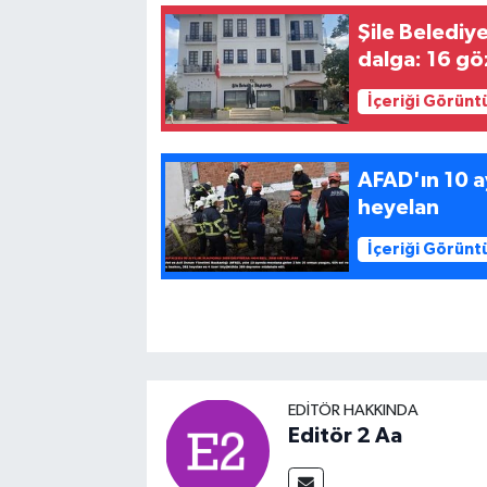
Şile Belediy
dalga: 16 göz
İçeriği Görünt
AFAD'ın 10 a
heyelan
İçeriği Görünt
EDITÖR HAKKINDA
Editör 2 Aa