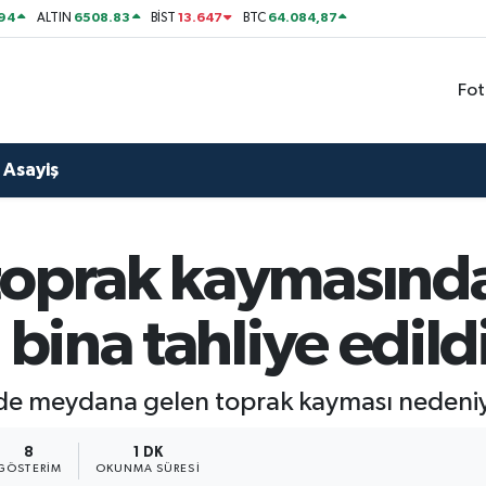
794
6508.83
13.647
64.084,87
ALTIN
BİST
BTC
Fot
Asayiş
toprak kaymasında
 bina tahliye edild
de meydana gelen toprak kayması nedeniyle 
8
1 DK
GÖSTERIM
OKUNMA SÜRESI