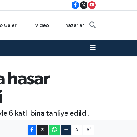
o Galeri
Video
Yazarlar
 hasar
i
6 katlı bina tahliye edildi.
-
+
A
A