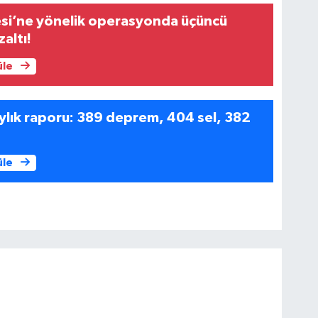
esi’ne yönelik operasyonda üçüncü
altı!
üle
ylık raporu: 389 deprem, 404 sel, 382
üle