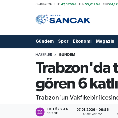
47,5760
55,0126
64,1
05-08-2026
USD
EUR
GBP
Asayiş
Hava Durumu
Bursa
Trafik Durumu
Gündem
Spor
Ekonomi
Magazin
Dünya
Süper Lig Puan Durumu ve Fikstür
HABERLER
GÜNDEM
Eğitim
Tüm Manşetler
Trabzon'da 
Ekonomi
Son Dakika Haberleri
gören 6 katlı
Genel
Haber Arşivi
Trabzon'un Vakfıkebir ilçesin
Gündem
EDITÖR 2 AA
07.01.2026 - 09:56
Magazin
EDITÖR
YAYINLANMA