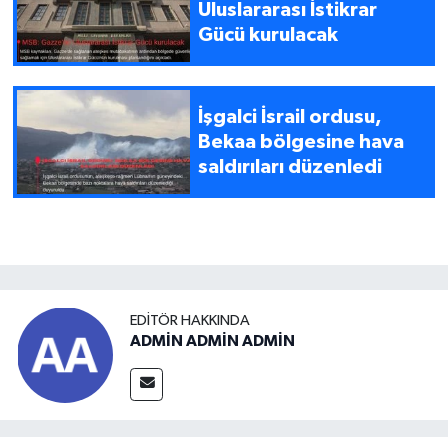
Uluslararası İstikrar
Gücü kurulacak
İşgalci İsrail ordusu,
Bekaa bölgesine hava
saldırıları düzenledi
EDITÖR HAKKINDA
ADMİN ADMİN ADMİN