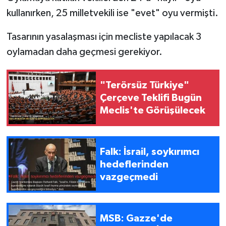
kullanırken, 25 milletvekili ise "evet" oyu vermişti.
Tasarının yasalaşması için mecliste yapılacak 3
oylamadan daha geçmesi gerekiyor.
"Terörsüz Türkiye"
Çerçeve Teklifi Bugün
Meclis'te Görüşülecek
Falk: İsrail, soykırımcı
hedeflerinden
vazgeçmedi
MSB: Gazze'de