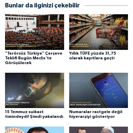
Bunlar da ilginizi çekebilir
"Terörsüz Türkiye" Çerçeve
Yıllık TÜFE yüzde 31,75
Teklifi Bugün Meclis'te
olarak kayıtlara geçti
Görüşülecek
15 Temmuz suikast
Numaralar rastgele değil
timindeydi! Şimdi yakalandı
hiyerarşiyi gösteriyor