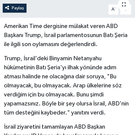
Paylaş
-
+
A
A
Sağlık
Amerikan Time dergisine mülakat veren ABD
Siyaset
Başkanı Trump, İsrail parlamentosunun Batı Şeria
Spor
ile ilgili son oylamasını değerlendirdi.
Türkiye
Trump, İsrail'deki Binyamin Netanyahu
hükümetinin Batı Şeria'yı ilhak yönünde adım
atması halinde ne olacağına dair soruya, "Bu
olmayacak, bu olmayacak. Arap ülkelerine söz
verdiğim için bu olmayacak. Bunu şimdi
yapamazsınız. Böyle bir şey olursa İsrail, ABD'nin
tüm desteğini kaybeder." yanıtını verdi.
İsrail ziyaretini tamamlayan ABD Başkan