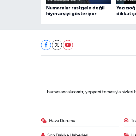
Numaralar rastgele değil
Yazıcıoğ
hiyerarşiyi gösteriyor
dikkat 
bursasancakcomtr, yepyeni temasıyla sizleri b
Hava Durumu
Tr
Son Dakika Haberleri
Ha