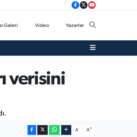
o Galeri
Video
Yazarlar
 verisini
dı.
-
+
A
A