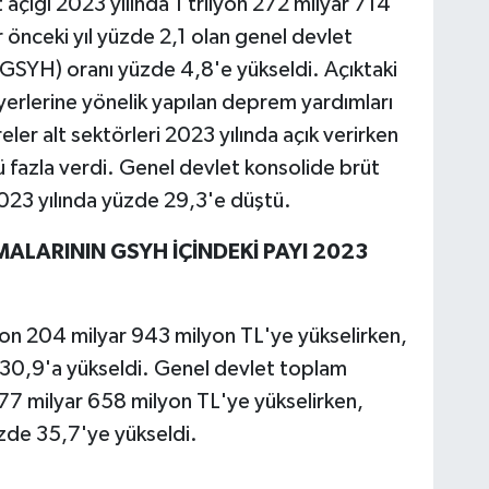
 açığı 2023 yılında 1 trilyon 272 milyar 714
r önceki yıl yüzde 2,1 olan genel devlet
a (GSYH) oranı yüzde 4,8'e yükseldi. Açıktaki
 yerlerine yönelik yapılan deprem yardımları
ler alt sektörleri 2023 yılında açık verirken
ü fazla verdi. Genel devlet konsolide brüt
023 yılında yüzde 29,3'e düştü.
LARININ GSYH İÇİNDEKİ PAYI 2023
lyon 204 milyar 943 milyon TL'ye yükselirken,
 30,9'a yükseldi. Genel devlet toplam
477 milyar 658 milyon TL'ye yükselirken,
zde 35,7'ye yükseldi.