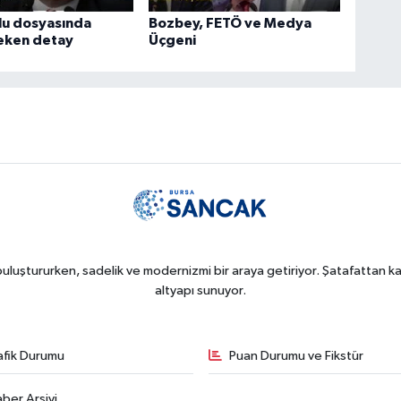
lu dosyasında
Bozbey, FETÖ ve Medya
çeken detay
Üçgeni
uluştururken, sadelik ve modernizmi bir araya getiriyor. Şatafattan kaç
altyapı sunuyor.
afik Durumu
Puan Durumu ve Fikstür
ber Arşivi