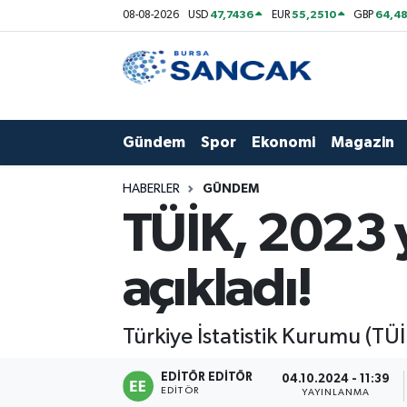
47,7436
55,2510
64,48
08-08-2026
USD
EUR
GBP
Asayiş
Hava Durumu
Bursa
Trafik Durumu
Gündem
Spor
Ekonomi
Magazin
Dünya
Süper Lig Puan Durumu ve Fikstür
HABERLER
GÜNDEM
Eğitim
Tüm Manşetler
TÜİK, 2023 yı
Ekonomi
Son Dakika Haberleri
açıkladı!
Genel
Haber Arşivi
Türkiye İstatistik Kurumu (TÜİK
Gündem
EDITÖR EDITÖR
04.10.2024 - 11:39
Magazin
EDITÖR
YAYINLANMA