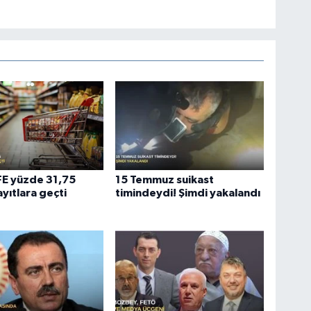
ÜFE yüzde 31,75
15 Temmuz suikast
ayıtlara geçti
timindeydi! Şimdi yakalandı