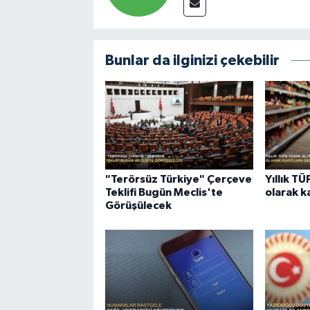
Bunlar da ilginizi çekebilir
"Terörsüz Türkiye" Çerçeve
Yıllık T
Teklifi Bugün Meclis'te
olarak k
Görüşülecek