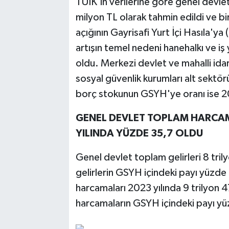
TÜİK'in verilerine göre genel devlet
milyon TL olarak tahmin edildi ve bi
açığının Gayrisafi Yurt İçi Hasıla'y
artışın temel nedeni hanehalkı ve iş
oldu. Merkezi devlet ve mahalli idare
sosyal güvenlik kurumları alt sektör
borç stokunun GSYH'ye oranı ise 2
GENEL DEVLET TOPLAM HARCAMA
YILINDA YÜZDE 35,7 OLDU
Genel devlet toplam gelirleri 8 tri
gelirlerin GSYH içindeki payı yüzde
harcamaları 2023 yılında 9 trilyon 
harcamaların GSYH içindeki payı yü