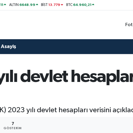
11
6648.99
13.779
64.960,21
ALTIN
BİST
BTC
Fot
Asayiş
lı devlet hesapları
) 2023 yılı devlet hesapları verisini açıkla
7
GÖSTERIM