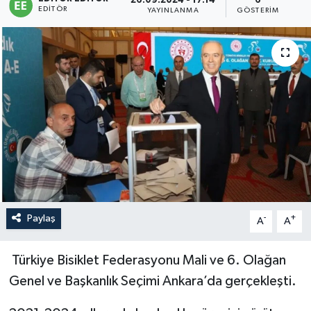
26.09.2024 - 17:14
6
EDITÖR
YAYINLANMA
GÖSTERIM
Sağlık
Siyaset
Spor
Türkiye
Paylaş
-
+
A
A
Türkiye Bisiklet Federasyonu Mali ve 6. Olağan
Genel ve Başkanlık Seçimi Ankara’da gerçekleşti.