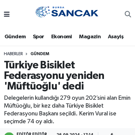
Asayiş
Hava Durumu
Gündem
Spor
Ekonomi
Magazin
Asayiş
Bursa
Trafik Durumu
Dünya
Süper Lig Puan Durumu ve Fikstür
HABERLER
GÜNDEM
Türkiye Bisiklet
Eğitim
Tüm Manşetler
Federasyonu yeniden
'Müftüoğlu' dedi
Ekonomi
Son Dakika Haberleri
Delegelerin kullandığı 279 oyun 202’sini alan Emin
Genel
Haber Arşivi
Müftüoğlu, bir kez daha Türkiye Bisiklet
Federasyonu Başkanı seçildi. Kerim Vural ise
Gündem
seçimde 74 oy aldı.
Magazin
EDITÖR EDITÖR