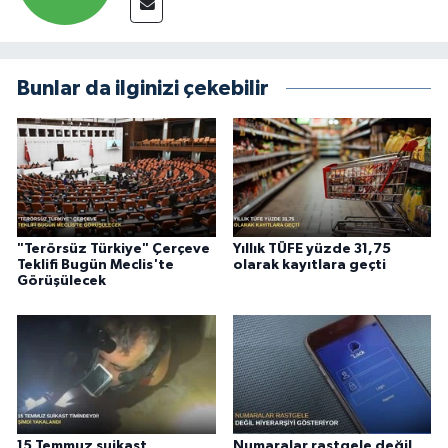
Bunlar da ilginizi çekebilir
"Terörsüz Türkiye" Çerçeve
Yıllık TÜFE yüzde 31,75
Teklifi Bugün Meclis'te
olarak kayıtlara geçti
Görüşülecek
15 Temmuz suikast
Numaralar rastgele değil