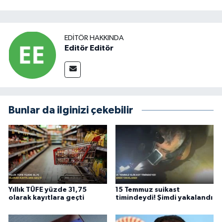
EDITÖR HAKKINDA
Editör Editör
Bunlar da ilginizi çekebilir
Yıllık TÜFE yüzde 31,75
15 Temmuz suikast
olarak kayıtlara geçti
timindeydi! Şimdi yakalandı