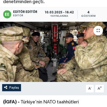
denetiminden geçti.
Sağlık
EDITÖR EDITÖR
10.03.2025 - 16:42
4
EDITÖR
YAYINLANMA
GÖSTERIM
Siyaset
Spor
Türkiye
Paylaş
-
+
A
A
(İGFA) -
Türkiye'nin NATO taahhütleri