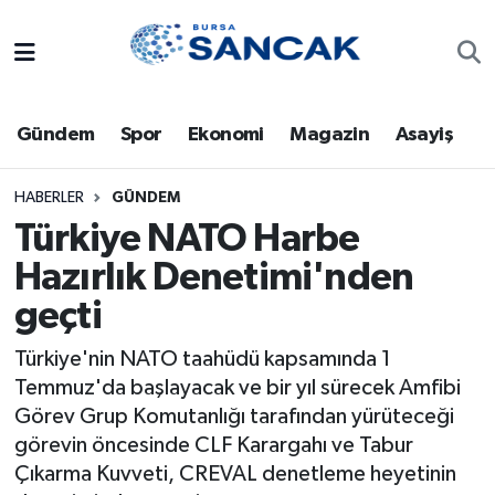
Asayiş
Hava Durumu
Gündem
Spor
Ekonomi
Magazin
Asayiş
Bursa
Trafik Durumu
Dünya
Süper Lig Puan Durumu ve Fikstür
HABERLER
GÜNDEM
Türkiye NATO Harbe
Eğitim
Tüm Manşetler
Hazırlık Denetimi'nden
geçti
Ekonomi
Son Dakika Haberleri
Türkiye'nin NATO taahüdü kapsamında 1
Genel
Haber Arşivi
Temmuz'da başlayacak ve bir yıl sürecek Amfibi
Görev Grup Komutanlığı tarafından yürüteceği
Gündem
görevin öncesinde CLF Karargahı ve Tabur
Çıkarma Kuvveti, CREVAL denetleme heyetinin
Magazin