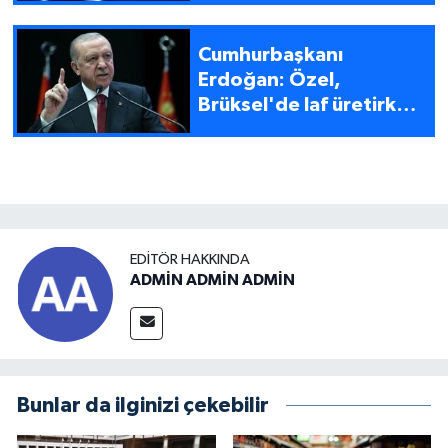
Cumhurbaşkanı
Erdoğan: Özel,
Brüksel'de laf üretirken
biz Anadolu'da eser
üretiyoruz
EDITÖR HAKKINDA
ADMİN ADMİN ADMİN
Bunlar da ilginizi çekebilir