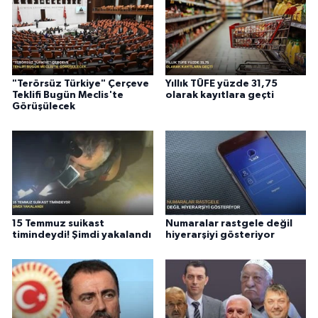
"Terörsüz Türkiye" Çerçeve
Yıllık TÜFE yüzde 31,75
Teklifi Bugün Meclis'te
olarak kayıtlara geçti
Görüşülecek
15 Temmuz suikast
Numaralar rastgele değil
timindeydi! Şimdi yakalandı
hiyerarşiyi gösteriyor