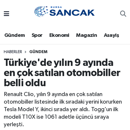
Asayiş
Hava Durumu
Gündem
Spor
Ekonomi
Magazin
Asayiş
Bursa
Trafik Durumu
Dünya
Süper Lig Puan Durumu ve Fikstür
HABERLER
GÜNDEM
Türkiye'de yılın 9 ayında
Eğitim
Tüm Manşetler
en çok satılan otomobiller
belli oldu
Ekonomi
Son Dakika Haberleri
Renault Clio, yılın 9 ayında en çok satılan
Genel
Haber Arşivi
otomobiller listesinde ilk sıradaki yerini korurken
Tesla Model Y, ikinci sırada yer aldı. Togg'un ilk
Gündem
modeli T10X ise 1061 adetle üçüncü sıraya
yerleşti.
Magazin