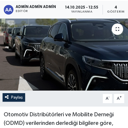
ADMİN ADMİN ADMİN
14.10.2025 - 12:55
4
Sağlık
EDITÖR
YAYINLANMA
GÖSTERIM
Siyaset
Spor
Türkiye
Paylaş
-
+
A
A
Otomotiv Distribütörleri ve Mobilite Derneği
(ODMD) verilerinden derlediği bilgilere göre,