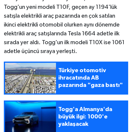
Togg'un yeni modeli T10F, geçen ay 1194'lük
satışla elektrikli araç pazarında en çok satılan
ikinci elektrikli otomobil olurken aynı dönemde
elektrikli araç satışlarında Tesla 1664 adetle ilk
sırada yer aldı. Togg'un ilk modeli T10X ise 1061
adetle üçüncü sıraya yerleşti.
Türkiye otomotiv
ihracatında AB
pazarında "gaza bastı"
Togg'a Almanya'da
büyük ilgi: 1000'e
yaklaşacak