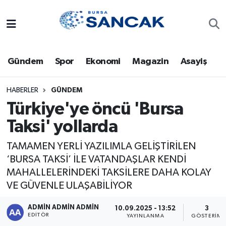
Asayiş
Hava Durumu
Gündem
Spor
Ekonomi
Magazin
Asayiş
Bursa
Trafik Durumu
Dünya
Süper Lig Puan Durumu ve Fikstür
HABERLER
GÜNDEM
Türkiye'ye öncü 'Bursa
Eğitim
Tüm Manşetler
Taksi' yollarda
Ekonomi
Son Dakika Haberleri
TAMAMEN YERLİ YAZILIMLA GELİŞTİRİLEN
‘BURSA TAKSİ’ İLE VATANDAŞLAR KENDİ
Genel
Haber Arşivi
MAHALLELERİNDEKİ TAKSİLERE DAHA KOLAY
VE GÜVENLE ULAŞABİLİYOR
Gündem
ADMİN ADMİN ADMİN
10.09.2025 - 13:52
3
EDITÖR
YAYINLANMA
GÖSTERIM
Magazin