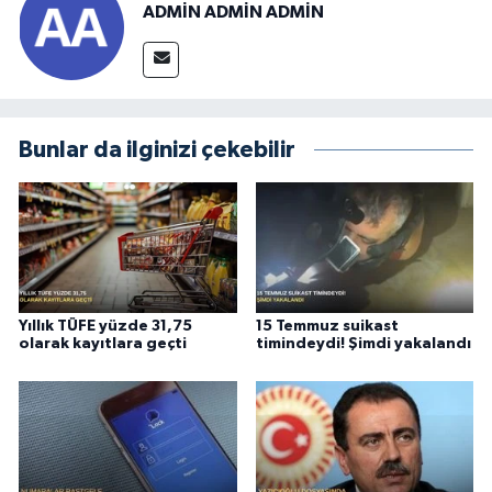
ADMİN ADMİN ADMİN
Bunlar da ilginizi çekebilir
Yıllık TÜFE yüzde 31,75
15 Temmuz suikast
olarak kayıtlara geçti
timindeydi! Şimdi yakalandı