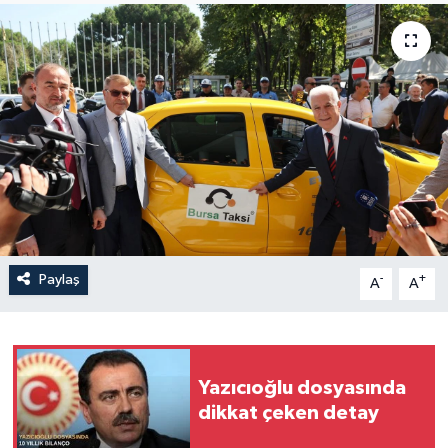
Sağlık
Siyaset
Spor
Türkiye
Paylaş
-
+
A
A
Yazıcıoğlu dosyasında
dikkat çeken detay