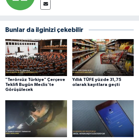
Bunlar da ilginizi çekebilir
"Terörsüz Türkiye" Çerçeve
Yıllık TÜFE yüzde 31,75
Teklifi Bugün Meclis'te
olarak kayıtlara geçti
Görüşülecek