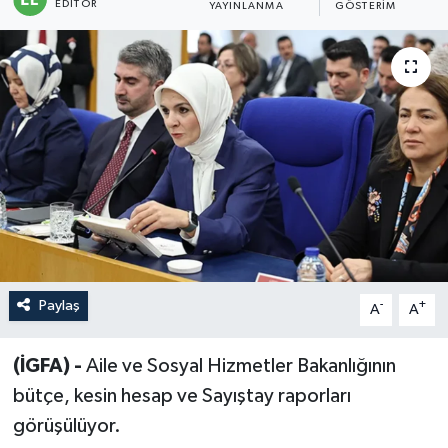
EDITÖR
YAYINLANMA
GÖSTERIM
Sağlık
Siyaset
Spor
Türkiye
Paylaş
-
+
A
A
(İGFA) -
Aile ve Sosyal Hizmetler Bakanlığının
bütçe, kesin hesap ve Sayıştay raporları
görüşülüyor.