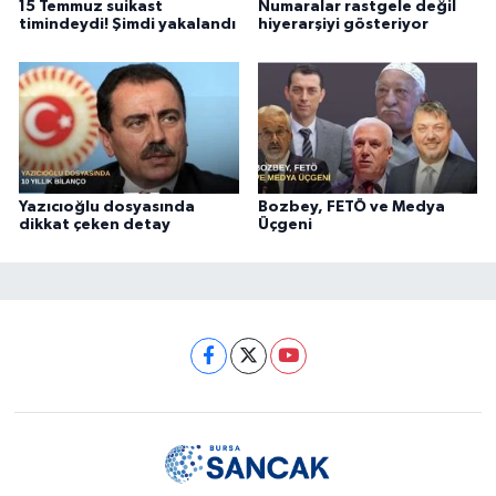
15 Temmuz suikast
Numaralar rastgele değil
timindeydi! Şimdi yakalandı
hiyerarşiyi gösteriyor
Yazıcıoğlu dosyasında
Bozbey, FETÖ ve Medya
dikkat çeken detay
Üçgeni