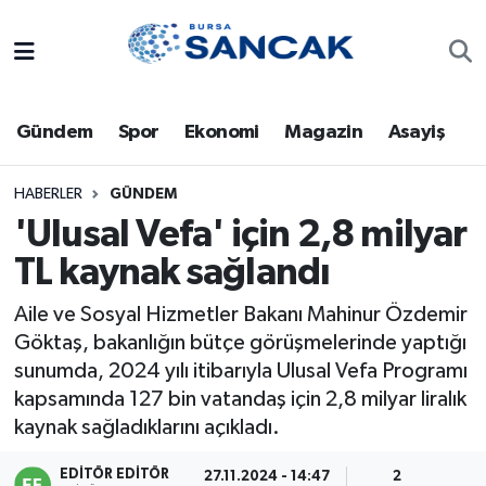
Asayiş
Hava Durumu
Gündem
Spor
Ekonomi
Magazin
Asayiş
Bursa
Trafik Durumu
Dünya
Süper Lig Puan Durumu ve Fikstür
HABERLER
GÜNDEM
'UIusal Vefa' için 2,8 milyar
Eğitim
Tüm Manşetler
TL kaynak sağlandı
Ekonomi
Son Dakika Haberleri
Aile ve Sosyal Hizmetler Bakanı Mahinur Özdemir
Göktaş, bakanlığın bütçe görüşmelerinde yaptığı
Genel
Haber Arşivi
sunumda, 2024 yılı itibarıyla Ulusal Vefa Programı
kapsamında 127 bin vatandaş için 2,8 milyar liralık
Gündem
kaynak sağladıklarını açıkladı.
Magazin
EDITÖR EDITÖR
27.11.2024 - 14:47
2