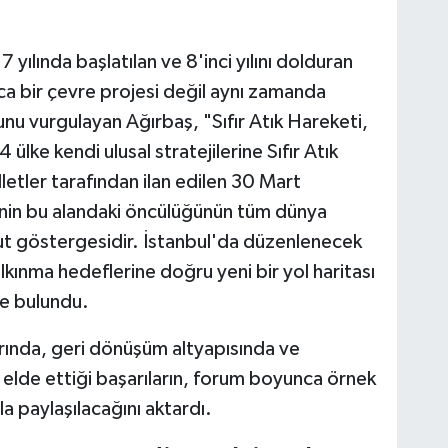
ılında başlatılan ve 8'inci yılını dolduran
zca bir çevre projesi değil aynı zamanda
u vurgulayan Ağırbaş, "Sıfır Atık Hareketi,
ülke kendi ulusal stratejilerine Sıfır Atık
lletler tarafından ilan edilen 30 Mart
ye'nin bu alandaki öncülüğünün tüm dünya
mut göstergesidir. İstanbul'da düzenlenecek
alkınma hedeflerine doğru yeni bir yol haritası
de bulundu.
arında, geri dönüşüm altyapısında ve
 elde ettiği başarıların, forum boyunca örnek
a paylaşılacağını aktardı.