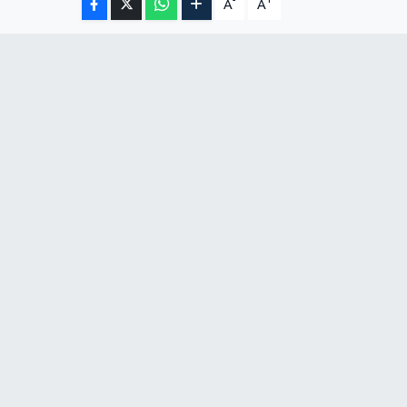
-
+
A
A