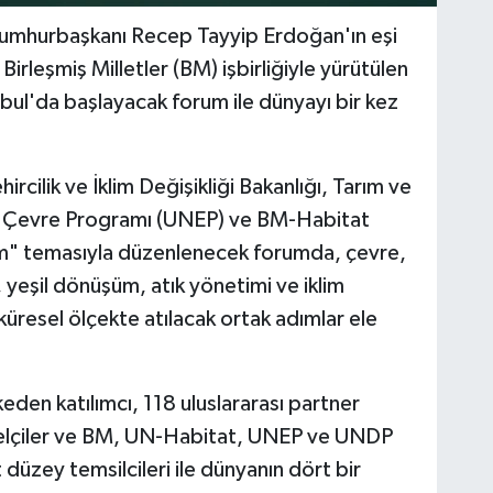
Cumhurbaşkanı Recep Tayyip Erdoğan'ın eşi
rleşmiş Milletler (BM) işbirliğiyle yürütülen
nbul'da başlayacak forum ile dünyayı bir kez
hircilik ve İklim Değişikliği Bakanlığı, Tarım ve
er Çevre Programı (UNEP) ve BM-Habitat
üm" temasıyla düzenlenecek forumda, çevre,
 yeşil dönüşüm, atık yönetimi ve iklim
küresel ölçekte atılacak ortak adımlar ele
eden katılımcı, 118 uluslararası partner
ükelçiler ve BM, UN-Habitat, UNEP ve UNDP
t düzey temsilcileri ile dünyanın dört bir