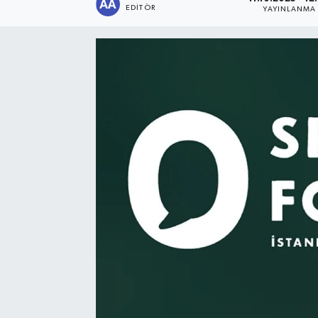
EDITÖR
YAYINLANMA
Sağlık
Siyaset
Spor
Türkiye