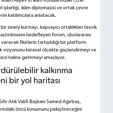
lham Aliyev'in İklim Konularındaki Özel
işbirliği, iklim diplomasisi ve ortak çevre
rini katılımcılara anlatacak.
ir sinerji kurmayı, kapsayıcı ortaklıkları teşvik
aştırılmasını hedefleyen forum, uluslararası
verecek fikirlerin tartışıldığı bir platform
Atık vizyonunu küresel ölçekte güçlendirmeyi ve
rkezi haline getirmeyi amaçlıyor.
rdürülebilir kalkınma
i bir yol haritası
Sıfır Atık Vakfı Başkanı Samed Ağırbaş,
arındaki öncü konumunu pekiştireceğini