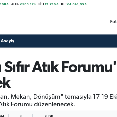
2398
6500.87
13.799
64.643,95
ALTIN
BİST
BTC
Fot
Asayiş
ı Sıfır Atık Forumu
ek
İnsan, Mekan, Dönüşüm" temasıyla 17-19 Eki
r Atık Forumu düzenlenecek.
:44
3
6 DK