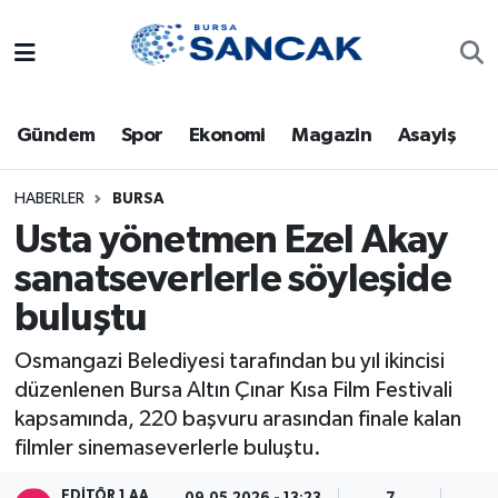
Asayiş
Hava Durumu
Gündem
Spor
Ekonomi
Magazin
Asayiş
Bursa
Trafik Durumu
Dünya
Süper Lig Puan Durumu ve Fikstür
HABERLER
BURSA
Usta yönetmen Ezel Akay
Eğitim
Tüm Manşetler
sanatseverlerle söyleşide
buluştu
Ekonomi
Son Dakika Haberleri
Osmangazi Belediyesi tarafından bu yıl ikincisi
Genel
Haber Arşivi
düzenlenen Bursa Altın Çınar Kısa Film Festivali
kapsamında, 220 başvuru arasından finale kalan
Gündem
filmler sinemaseverlerle buluştu.
Magazin
EDITÖR 1 AA