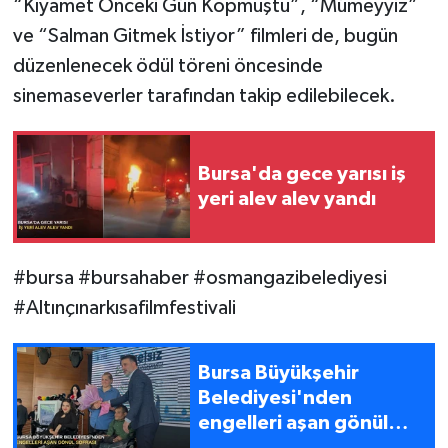
“Kıyamet Önceki Gün Kopmuştu”, “Mümeyyiz”
ve “Salman Gitmek İstiyor” filmleri de, bugün
düzenlenecek ödül töreni öncesinde
sinemaseverler tarafından takip edilebilecek.
Bursa'da gece yarısı iş
yeri alev alev yandı
#bursa #bursahaber #osmangazibelediyesi
#Altınçınarkısafilmfestivali
Bursa Büyükşehir
Belediyesi'nden
engelleri aşan gönül