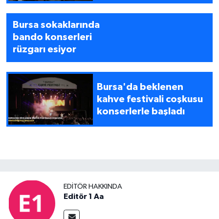
sofrası
Bursa sokaklarında
bando konserleri
rüzgarı esiyor
Bursa'da beklenen
kahve festivali coşkusu
konserlerle başladı
EDITÖR HAKKINDA
Editör 1 Aa