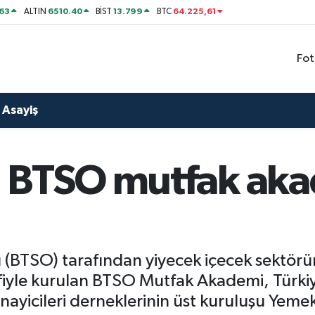
63
6510.40
13.799
64.225,61
ALTIN
BİST
BTC
Fot
Asayiş
 BTSO mutfak aka
 (BTSO) tarafından yiyecek içecek sektörün
fiyle kurulan BTSO Mutfak Akademi, Türkiye
ayicileri derneklerinin üst kuruluşu Yemek