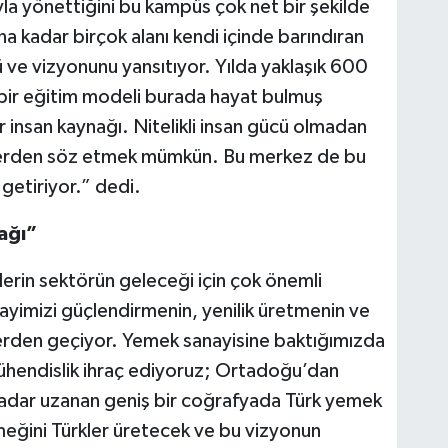
ıyla yönettiğini bu kampüs çok net bir şekilde
a kadar birçok alanı kendi içinde barındıran
ve vizyonunu yansıtıyor. Yılda yaklaşık 600
e bir eğitim modeli burada hayat bulmuş
 insan kaynağı. Nitelikli insan gücü olmadan
erden söz etmek mümkün. Bu merkez de bu
 getiriyor.” dedi.
ağı”
rin sektörün geleceği için çok önemli
imizi güçlendirmenin, yenilik üretmenin ve
erden geçiyor. Yemek sanayisine baktığımızda
r mühendislik ihraç ediyoruz; Ortadoğu’dan
adar uzanan geniş bir coğrafyada Türk yemek
meğini Türkler üretecek ve bu vizyonun