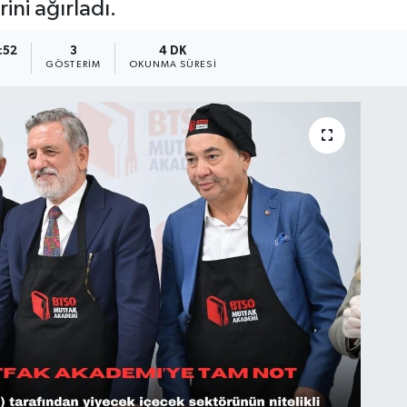
ni ağırladı.
:52
3
4 DK
GÖSTERIM
OKUNMA SÜRESI