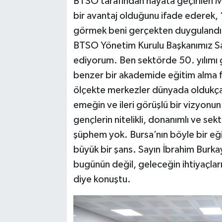
BTSO tarafından hayata geçirilen Mu
bir avantaj olduğunu ifade ederek, 
görmek beni gerçekten duygulandırd
BTSO Yönetim Kurulu Başkanımız Sa
ediyorum. Ben sektörde 50. yılımı g
benzer bir akademide eğitim alma f
ölçekte merkezler dünyada oldukça sı
emeğin ve ileri görüşlü bir vizyonu
gençlerin nitelikli, donanımlı ve se
şüphem yok. Bursa’nın böyle bir e
büyük bir şans. Sayın İbrahim Burka
bugünün değil, geleceğin ihtiyaçları
diye konuştu.