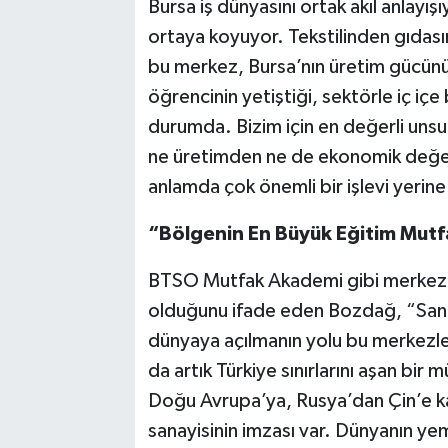
Bursa iş dünyasını ortak akıl anlayış
ortaya koyuyor. Tekstilinden gıdasın
bu merkez, Bursa’nın üretim gücünü 
öğrencinin yetiştiği, sektörle iç iç
durumda. Bizim için en değerli unsur
ne üretimden ne de ekonomik değ
anlamda çok önemli bir işlevi yerine
“Bölgenin En Büyük Eğitim Mutf
BTSO Mutfak Akademi gibi merkezle
olduğunu ifade eden Bozdağ, “Sanay
dünyaya açılmanın yolu bu merkezl
da artık Türkiye sınırlarını aşan bi
Doğu Avrupa’ya, Rusya’dan Çin’e k
sanayisinin imzası var. Dünyanın ye