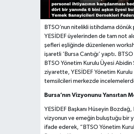
BTSO’nun nitelikli istihdama dönük 
YESİDEF üyelerinden de tam not al
şefleri eşliğinde düzenlenen worksho
işaretli ‘Bursa Cantığı’ yaptı. BTS
BTSO Yönetim Kurulu Üyesi Abidin Şa
ziyarette, YESİDEF Yönetim Kurulu
temsilcileri merkezde incelemelerd
Bursa’nın Vizyonunu Yansıtan 
YESİDEF Başkanı Hüseyin Bozdağ, B
vizyonun ve emeğin buluştuğu bir ya
ifade ederek, “BTSO Yönetim Kurulu