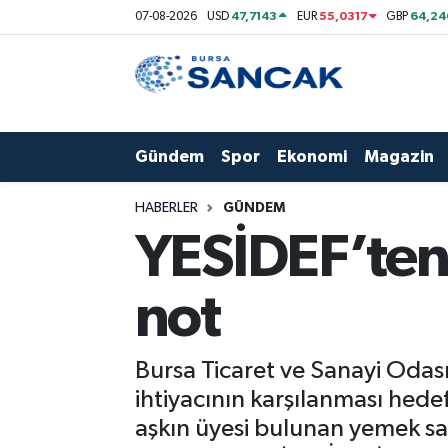
47,7143
55,0317
64,24
07-08-2026
USD
EUR
GBP
Asayiş
Hava Durumu
Bursa
Trafik Durumu
Gündem
Spor
Ekonomi
Magazin
Dünya
Süper Lig Puan Durumu ve Fikstür
HABERLER
GÜNDEM
Eğitim
Tüm Manşetler
YESİDEF’ten
Ekonomi
Son Dakika Haberleri
not
Genel
Haber Arşivi
Bursa Ticaret ve Sanayi Odası
Gündem
ihtiyacının karşılanması hede
aşkın üyesi bulunan yemek san
Magazin