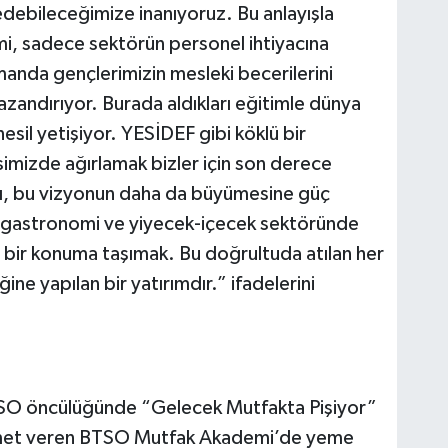
a edebileceğimize inanıyoruz. Bu anlayışla
i, sadece sektörün personel ihtiyacına
anda gençlerimizin mesleki becerilerini
kazandırıyor. Burada aldıkları eğitimle dünya
esil yetişiyor. YESİDEF gibi köklü bir
simizde ağırlamak bizler için son derece
arı, bu vizyonun daha da büyümesine güç
, gastronomi ve yiyecek-içecek sektöründe
i bir konuma taşımak. Bu doğrultuda atılan her
ne yapılan bir yatırımdır.” ifadelerini
BTSO öncülüğünde “Gelecek Mutfakta Pişiyor”
zmet veren BTSO Mutfak Akademi’de yeme