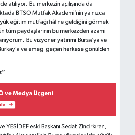
de atılıyor. Bu merkezin açılışında da
ktada BTSO Mutfak Akademi’nin yalnızca
üyük eğitim mutfağı hâline geldiğini görmek
zün tüm paydaşlarının bu merkezden azami
anıyorum. Bu vizyoner yatırımı Bursa’ya ve
 Burkay’a ve emeği geçen herkese gönülden
z”
Ö ve Medya Üçgeni
üle
ve YESİDEF eski Başkanı Sedat Zincirkıran,