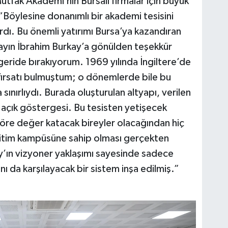
tfak Akademi’nin Bursalı firmalar için büyük
“Böylesine donanımlı bir akademi tesisini
ı. Bu önemli yatırımı Bursa’ya kazandıran
yın İbrahim Burkay’a gönülden teşekkür
eride bırakıyorum. 1969 yılında İngiltere’de
ırsatı bulmuştum; o dönemlerde bile bu
nırlıydı. Burada oluşturulan altyapı, verilen
n açık göstergesi. Bu tesisten yetişecek
ktöre değer katacak bireyler olacağından hiç
ğitim kampüsüne sahip olması gerçekten
y’ın vizyoner yaklaşımı sayesinde sadece
nı da karşılayacak bir sistem inşa edilmiş.”