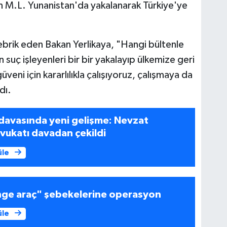
 M.L. Yunanistan'da yakalanarak Türkiye'ye
brik eden Bakan Yerlikaya, "Hangi bültenle
 suç işleyenleri bir bir yakalayıp ülkemize geri
veni için kararlılıkla çalışıyoruz, çalışmaya da
dı.
davasında yeni gelişme: Nevzat
avukatı davadan çekildi
üle
ange araç" şebekelerine operasyon
üle