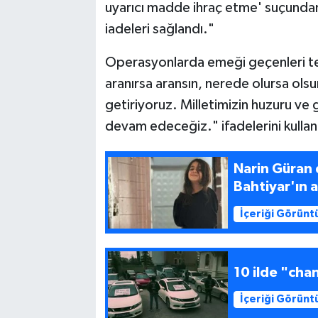
uyarıcı madde ihraç etme' suçundan
iadeleri sağlandı."
Operasyonlarda emeği geçenleri te
aranırsa aransın, nerede olursa olsun
getiriyoruz. Milletimizin huzuru ve gü
devam edeceğiz." ifadelerini kullan
Narin Güran 
Bahtiyar'ın 
İçeriği Görünt
10 ilde "ch
İçeriği Görünt