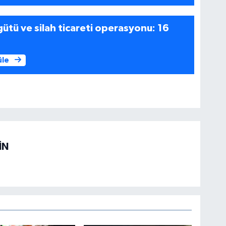
gütü ve silah ticareti operasyonu: 16
üle
İN