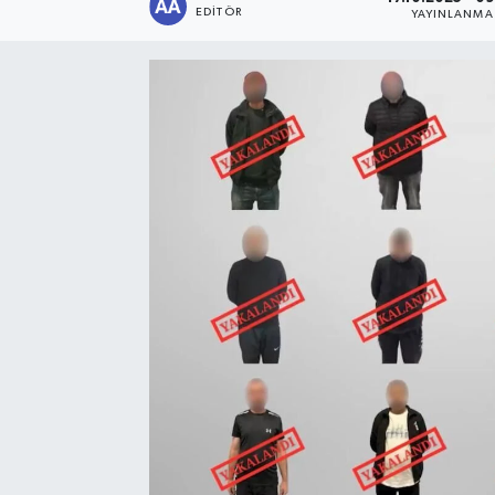
EDITÖR
YAYINLANMA
Sağlık
Siyaset
Spor
Türkiye