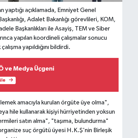
an yaptığı açıklamada, Emniyet Genel
şkanlığı, Adalet Bakanlığı görevlileri, KOM,
dele Başkanlıkları ile Asayiş, TEM ve Siber
rınca yapılan koordineli çalışmalar sonucu
çalışma yapıldığını bildirdi.
Ö ve Medya Üçgeni
üle
işlemek amacıyla kurulan örgüte üye olma",
eya hile kullanarak kişiyi hürriyetinden yoksun
 mermileri satın alma", "taşıma, bulundurma"
organize suç örgütü üyesi H.K.Ş'nin Birleşik