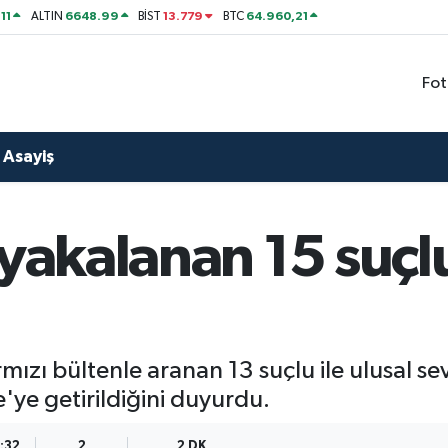
11
6648.99
13.779
64.960,21
ALTIN
BİST
BTC
Fot
Asayiş
 yakalanan 15 suçl
 kırmızı bültenle aranan 13 suçlu ile ulusal
'ye getirildiğini duyurdu.
9:32
2
2 DK