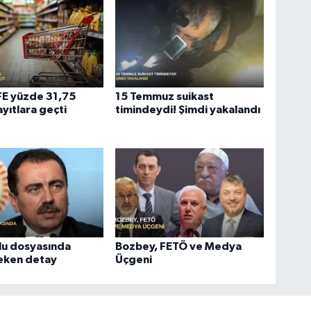
ÜFE yüzde 31,75
15 Temmuz suikast
ayıtlara geçti
timindeydi! Şimdi yakalandı
lu dosyasında
Bozbey, FETÖ ve Medya
çeken detay
Üçgeni