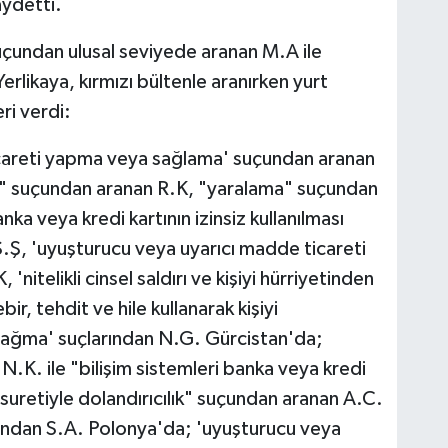
aydetti.
uçundan ulusal seviyede aranan M.A ile
Yerlikaya, kırmızı bültenle aranırken yurt
eri verdi:
careti yapma veya sağlama' suçundan aranan
e" suçundan aranan R.K, "yaralama" suçundan
nka veya kredi kartının izinsiz kullanılması
.Ş, 'uyuşturucu veya uyarıcı madde ticareti
telikli cinsel saldırı ve kişiyi hürriyetinden
ir, tehdit ve hile kullanarak kişiyi
 yağma' suçlarından N.G. Gürcistan'da;
N.K. ile "bilişim sistemleri banka veya kredi
ı suretiyle dolandırıcılık" suçundan aranan A.C.
ndan S.A. Polonya'da; 'uyuşturucu veya