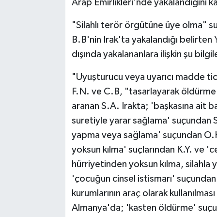
Arap Emirlikleri'nde yakalandığını k
"Silahlı terör örgütüne üye olma" s
B.B'nin Irak'ta yakalandığı belirten 
dışında yakalananlara ilişkin şu bilgil
"Uyuşturucu veya uyarıcı madde ti
F.N. ve C.B, "tasarlayarak öldürm
aranan S.A. Irakta; 'başkasına ait ba
suretiyle yarar sağlama' suçundan S
yapma veya sağlama' suçundan O.K, 'ni
yoksun kılma' suçlarından K.Y. ve 'ceb
hürriyetinden yoksun kılma, silahla
'çocuğun cinsel istismarı' suçundan 
kurumlarının araç olarak kullanılmas
Almanya'da; 'kasten öldürme' suçu