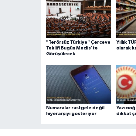
"Terörsüz Türkiye" Çerçeve
Yıllık T
Teklifi Bugün Meclis'te
olarak k
Görüşülecek
Numaralar rastgele değil
Yazıcıoğ
hiyerarşiyi gösteriyor
dikkat 