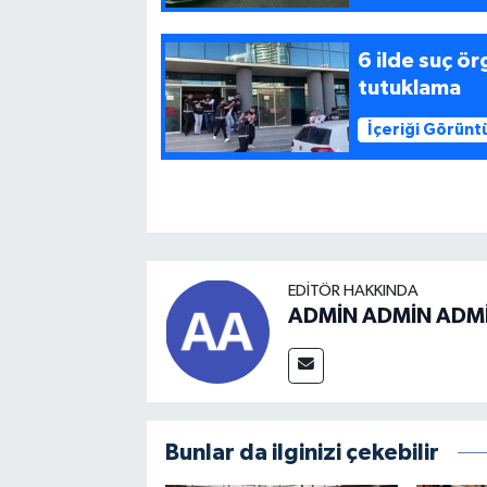
6 ilde suç ör
tutuklama
İçeriği Görünt
EDITÖR HAKKINDA
ADMİN ADMİN ADM
Bunlar da ilginizi çekebilir