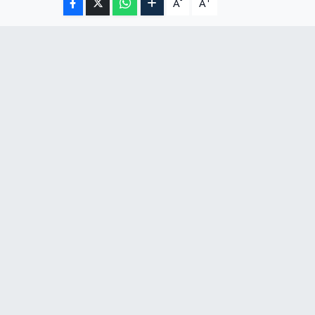
-
+
A
A