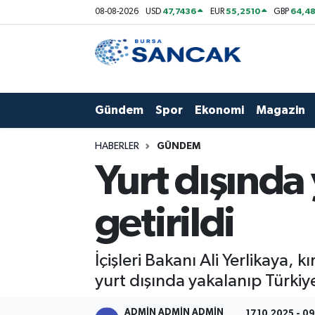
47,7436
55,2510
64,48
08-08-2026
USD
EUR
GBP
Asayiş
Hava Durumu
Bursa
Trafik Durumu
Gündem
Spor
Ekonomi
Magazin
Dünya
Süper Lig Puan Durumu ve Fikstür
HABERLER
GÜNDEM
Eğitim
Tüm Manşetler
Yurt dışında
Ekonomi
Son Dakika Haberleri
getirildi
Genel
Haber Arşivi
İçişleri Bakanı Ali Yerlikaya,
Gündem
yurt dışında yakalanıp Türkiye
Magazin
ADMİN ADMİN ADMİN
17.10.2025 - 0