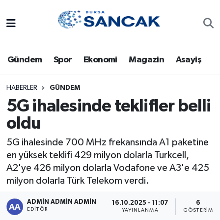
Asayiş
Hava Durumu
Gündem
Spor
Ekonomi
Magazin
Asayiş
Bursa
Trafik Durumu
Dünya
Süper Lig Puan Durumu ve Fikstür
HABERLER
GÜNDEM
5G ihalesinde teklifler belli
Eğitim
Tüm Manşetler
oldu
Ekonomi
Son Dakika Haberleri
5G ihalesinde 700 MHz frekansında A1 paketine
en yüksek teklifi 429 milyon dolarla Turkcell,
Genel
Haber Arşivi
A2'ye 426 milyon dolarla Vodafone ve A3'e 425
milyon dolarla Türk Telekom verdi.
Gündem
ADMİN ADMİN ADMİN
16.10.2025 - 11:07
6
EDITÖR
YAYINLANMA
GÖSTERIM
Magazin