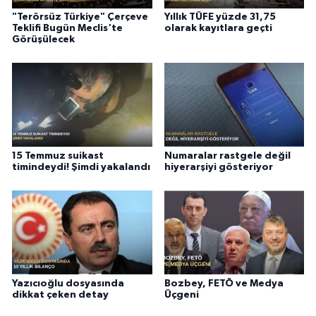
"Terörsüz Türkiye" Çerçeve
Yıllık TÜFE yüzde 31,75
Teklifi Bugün Meclis'te
olarak kayıtlara geçti
Görüşülecek
15 Temmuz suikast
Numaralar rastgele değil
timindeydi! Şimdi yakalandı
hiyerarşiyi gösteriyor
Yazıcıoğlu dosyasında
Bozbey, FETÖ ve Medya
dikkat çeken detay
Üçgeni