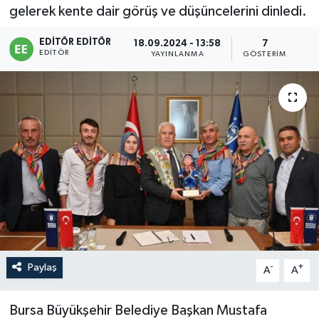
gelerek kente dair görüş ve düşüncelerini dinledi.
Sağlık
EDITÖR EDITÖR
18.09.2024 - 13:58
7
EDITÖR
YAYINLANMA
GÖSTERIM
Siyaset
Spor
Türkiye
Paylaş
-
+
A
A
Bursa Büyükşehir Belediye Başkan Mustafa