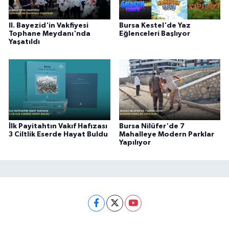
II. Bayezid'in Vakfiyesi
Bursa Kestel'de Yaz
Tophane Meydanı'nda
Eğlenceleri Başlıyor
Yaşatıldı
İlk Payitahtın Vakıf Hafızası
Bursa Nilüfer'de 7
3 Ciltlik Eserde Hayat Buldu
Mahalleye Modern Parklar
Yapılıyor