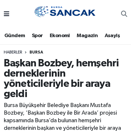
Asayiş
Hava Durumu
Gündem
Spor
Ekonomi
Magazin
Asayiş
Bursa
Trafik Durumu
Dünya
Süper Lig Puan Durumu ve Fikstür
HABERLER
BURSA
Başkan Bozbey, hemşehri
Eğitim
Tüm Manşetler
derneklerinin
yöneticileriyle bir araya
Ekonomi
Son Dakika Haberleri
geldi
Genel
Haber Arşivi
Bursa Büyükşehir Belediye Başkanı Mustafa
Gündem
Bozbey, ‘Başkan Bozbey ile Bir Arada’ projesi
kapsamında Bursa’da bulunan hemşehri
Magazin
derneklerinin başkan ve yöneticileriyle bir araya