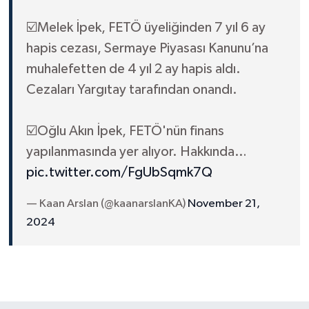
☑️Melek İpek, FETÖ üyeliğinden 7 yıl 6 ay
hapis cezası, Sermaye Piyasası Kanunu’na
muhalefetten de 4 yıl 2 ay hapis aldı.
Cezaları Yargıtay tarafından onandı.
☑️Oğlu Akın İpek, FETÖ'nün finans
yapılanmasında yer alıyor. Hakkında…
pic.twitter.com/FgUbSqmk7Q
— Kaan Arslan (@kaanarslanKA)
November 21,
2024