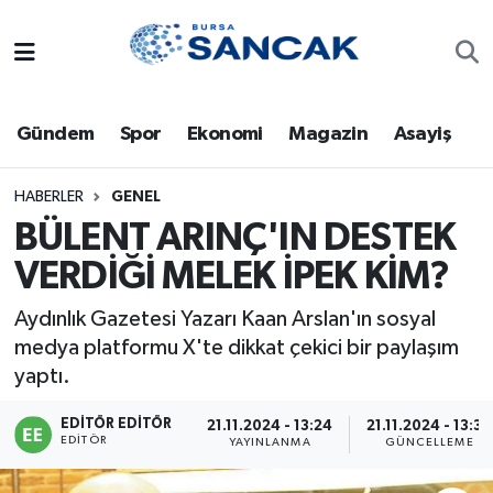
Asayiş
Hava Durumu
Gündem
Spor
Ekonomi
Magazin
Asayiş
Bursa
Trafik Durumu
Dünya
Süper Lig Puan Durumu ve Fikstür
HABERLER
GENEL
BÜLENT ARINÇ'IN DESTEK
Eğitim
Tüm Manşetler
VERDİĞİ MELEK İPEK KİM?
Ekonomi
Son Dakika Haberleri
Aydınlık Gazetesi Yazarı Kaan Arslan'ın sosyal
medya platformu X'te dikkat çekici bir paylaşım
Genel
Haber Arşivi
yaptı.
Gündem
EDITÖR EDITÖR
21.11.2024 - 13:24
21.11.2024 - 13:39
EDITÖR
YAYINLANMA
GÜNCELLEME
Magazin