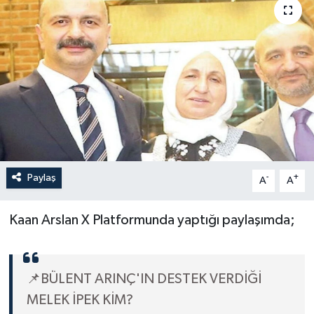
Sağlık
Siyaset
Spor
Türkiye
Paylaş
-
+
A
A
Kaan Arslan X Platformunda yaptığı paylaşımda;
📌BÜLENT ARINÇ'IN DESTEK VERDİĞİ
MELEK İPEK KİM?