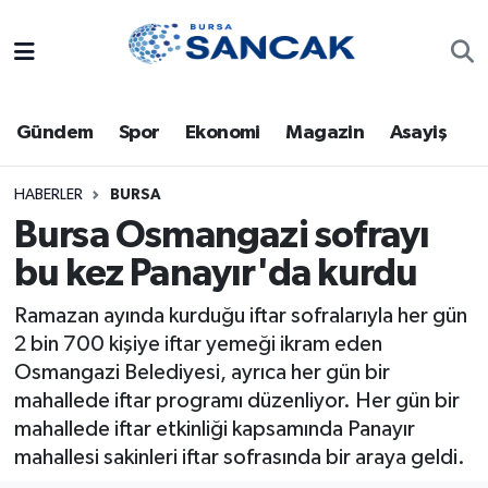
Asayiş
Hava Durumu
Gündem
Spor
Ekonomi
Magazin
Asayiş
Bursa
Trafik Durumu
Dünya
Süper Lig Puan Durumu ve Fikstür
HABERLER
BURSA
Bursa Osmangazi sofrayı
Eğitim
Tüm Manşetler
bu kez Panayır'da kurdu
Ekonomi
Son Dakika Haberleri
Ramazan ayında kurduğu iftar sofralarıyla her gün
2 bin 700 kişiye iftar yemeği ikram eden
Genel
Haber Arşivi
Osmangazi Belediyesi, ayrıca her gün bir
mahallede iftar programı düzenliyor. Her gün bir
Gündem
mahallede iftar etkinliği kapsamında Panayır
mahallesi sakinleri iftar sofrasında bir araya geldi.
Magazin