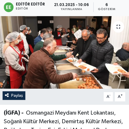
EDITÖR EDITÖR
21.03.2025 - 10:06
6
EDITÖR
Sağlık
YAYINLANMA
GÖSTERIM
Siyaset
Spor
Türkiye
Paylaş
-
+
A
A
(İGFA) -
Osmangazi Meydanı Kent Lokantası,
Soğanlı Kültür Merkezi, Demirtaş Kültür Merkezi,