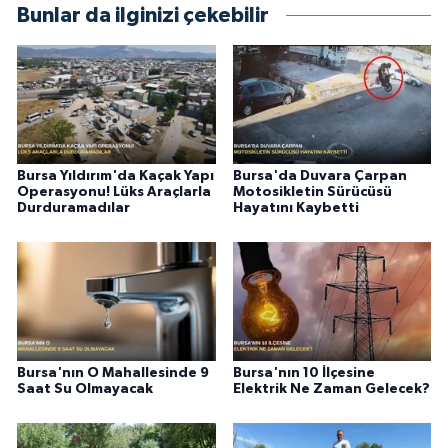
Bunlar da ilginizi çekebilir
Bursa Yıldırım'da Kaçak Yapı
Bursa'da Duvara Çarpan
Operasyonu! Lüks Araçlarla
Motosikletin Sürücüsü
Durduramadılar
Hayatını Kaybetti
Bursa'nın O Mahallesinde 9
Bursa'nın 10 İlçesine
Saat Su Olmayacak
Elektrik Ne Zaman Gelecek?