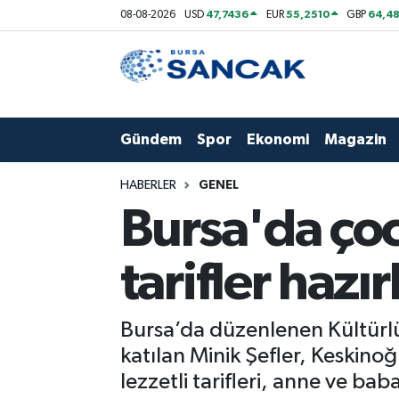
47,7436
55,2510
64,48
08-08-2026
USD
EUR
GBP
Asayiş
Hava Durumu
Bursa
Trafik Durumu
Gündem
Spor
Ekonomi
Magazin
Dünya
Süper Lig Puan Durumu ve Fikstür
HABERLER
GENEL
Eğitim
Tüm Manşetler
Bursa'da çoc
Ekonomi
Son Dakika Haberleri
tarifler hazır
Genel
Haber Arşivi
Bursa’da düzenlenen Kültürlü
Gündem
katılan Minik Şefler, Keskinoğl
lezzetli tarifleri, anne ve baba
Magazin