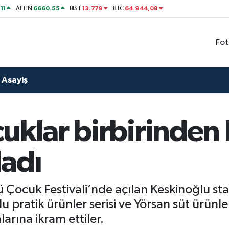
11
6660.55
13.779
64.944,08
ALTIN
BİST
BTC
Fot
Asayiş
uklar birbirinden l
ladı
 Çocuk Festivali’nde açılan Keskinoğlu st
u pratik ürünler serisi ve Yörsan süt ürünler
larına ikram ettiler.