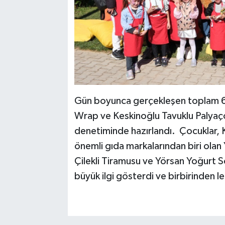
Gün boyunca gerçekleşen toplam 6 
Wrap ve Keskinoğlu Tavuklu Palyaço
denetiminde hazırlandı. Çocuklar, K
önemli gıda markalarından biri olan Y
Çilekli Tiramusu ve Yörsan Yoğurt So
büyük ilgi gösterdi ve birbirinden lez