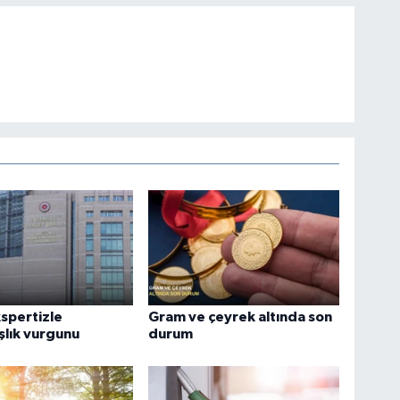
spertizle
Gram ve çeyrek altında son
lık vurgunu
durum