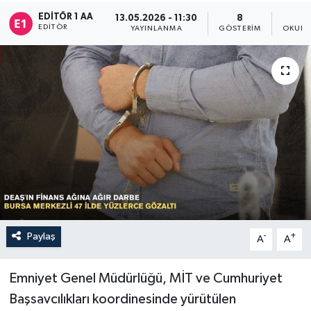
EDITÖR 1 AA
13.05.2026 - 11:30
8
Sağlık
EDITÖR
YAYINLANMA
GÖSTERIM
OKUNM
Siyaset
Spor
Türkiye
Paylaş
-
+
A
A
Emniyet Genel Müdürlüğü, MİT ve Cumhuriyet
Başsavcılıkları koordinesinde yürütülen