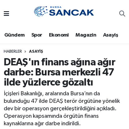
Asayiş
Hava Durumu
Gündem
Spor
Ekonomi
Magazin
Asayiş
Bursa
Trafik Durumu
Dünya
Süper Lig Puan Durumu ve Fikstür
HABERLER
ASAYIŞ
DEAŞ'ın finans ağına ağır
Eğitim
Tüm Manşetler
darbe: Bursa merkezli 47
ilde yüzlerce gözaltı
Ekonomi
Son Dakika Haberleri
İçişleri Bakanlığı, aralarında Bursa’nın da
Genel
Haber Arşivi
bulunduğu 47 ilde DEAŞ terör örgütüne yönelik
dev bir operasyon gerçekleştirildiğini açıkladı.
Gündem
Operasyon kapsamında örgütün finans
kaynaklarına ağır darbe indirildi.
Magazin