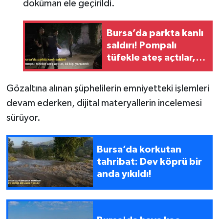
doküman ele geçirildi.
Bursa’da parkta kanlı
saldırı! Pompalı
tüfekle ateş açtılar,
10 kişi yaralandı
Gözaltına alınan şüphelilerin emniyetteki işlemleri
devam ederken, dijital materyallerin incelemesi
sürüyor.
Bursa’da korkutan
tahribat: Dev köprü bir
anda yıkıldı!