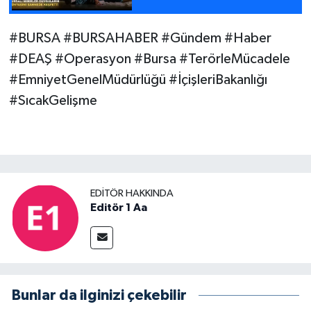
#BURSA #BURSAHABER #Gündem #Haber
#DEAŞ #Operasyon #Bursa #TerörleMücadele
#EmniyetGenelMüdürlüğü #İçişleriBakanlığı
#SıcakGelişme
EDITÖR HAKKINDA
Editör 1 Aa
Bunlar da ilginizi çekebilir