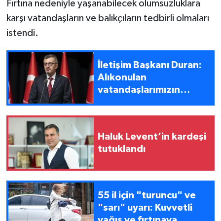
Fırtına nedeniyle yaşanabilecek olumsuzluklara
karşı vatandaşların ve balıkçıların tedbirli olmaları
istendi.
İletişim Başkanı Duran:
Alıkonulan
vatandaşlarımızın
serbest bırakılması için
tüm girişimler başlatıldı
Haluk Levent’in kardeşi
tutuklandı
55 il için "turuncu" ve
"sarı" uyarı: Kuvvetli
yağış ve fırtınaya