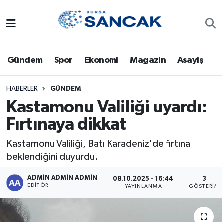
Asayiş
Hava Durumu
Gündem
Spor
Ekonomi
Magazin
Asayiş
Bursa
Trafik Durumu
Dünya
Süper Lig Puan Durumu ve Fikstür
HABERLER
GÜNDEM
Kastamonu Valiliği uyardı:
Eğitim
Tüm Manşetler
Fırtınaya dikkat
Ekonomi
Son Dakika Haberleri
Kastamonu Valiliği, Batı Karadeniz'de fırtına
beklendiğini duyurdu.
Genel
Haber Arşivi
ADMİN ADMİN ADMİN
08.10.2025 - 16:44
3
EDITÖR
YAYINLANMA
GÖSTERIM
Gündem
Magazin