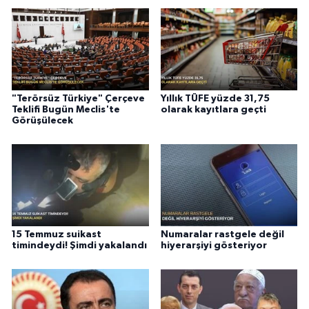
"Terörsüz Türkiye" Çerçeve
Yıllık TÜFE yüzde 31,75
Teklifi Bugün Meclis'te
olarak kayıtlara geçti
Görüşülecek
15 Temmuz suikast
Numaralar rastgele değil
timindeydi! Şimdi yakalandı
hiyerarşiyi gösteriyor