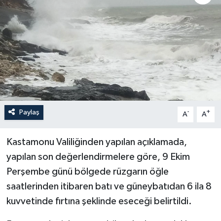
Sağlık
Siyaset
Spor
Türkiye
Paylaş
-
+
A
A
Kastamonu Valiliğinden yapılan açıklamada,
yapılan son değerlendirmelere göre, 9 Ekim
Perşembe günü bölgede rüzgarın öğle
saatlerinden itibaren batı ve güneybatıdan 6 ila 8
kuvvetinde fırtına şeklinde eseceği belirtildi.