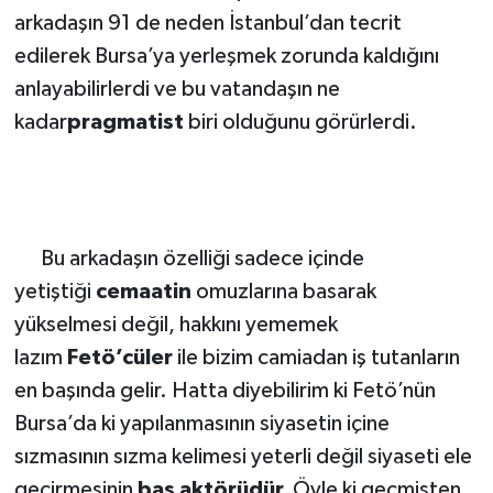
arkadaşın 91 de neden İstanbul’dan tecrit
edilerek Bursa’ya yerleşmek zorunda kaldığını
anlayabilirlerdi ve bu vatandaşın ne
kadar
pragmatist
biri olduğunu görürlerdi.
Bu arkadaşın özelliği sadece içinde
yetiştiği
cemaatin
omuzlarına basarak
yükselmesi değil, hakkını yememek
lazım
Fetö’cüler
ile bizim camiadan iş tutanların
en başında gelir. Hatta diyebilirim ki Fetö’nün
Bursa’da ki yapılanmasının siyasetin içine
sızmasının sızma kelimesi yeterli değil siyaseti ele
geçirmesinin
baş aktörüdür.
Öyle ki geçmişten