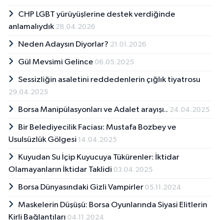
CHP LGBT yürüyüşlerine destek verdiğinde
anlamalıydık
28.04.2026
Neden Adaysın Diyorlar?
21.01.2026
Gül Mevsimi Gelince
06.05.2025
Sessizliğin asaletini reddedenlerin çığlık tiyatrosu
29.04.2025
Borsa Manipülasyonları ve Adalet arayışı..
24.04.2025
Bir Belediyecilik Faciası: Mustafa Bozbey ve
Usulsüzlük Gölgesi
14.04.2025
Kuyudan Su İçip Kuyucuya Tükürenler: İktidar
Olamayanların İktidar Taklidi
03.04.2025
Borsa Dünyasındaki Gizli Vampirler
05.11.2024
Maskelerin Düşüşü: Borsa Oyunlarında Siyasi Elitlerin
Kirli Bağlantıları
04.11.2024