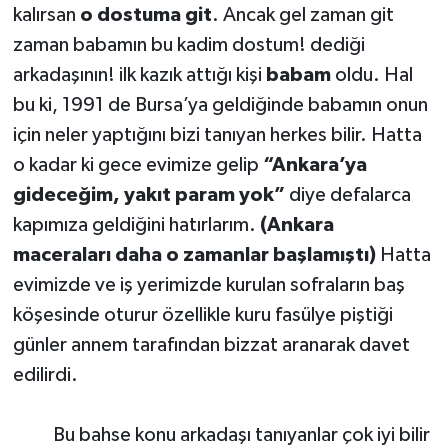
kalırsan
o dostuma git
. Ancak gel zaman git
zaman babamın bu kadim dostum! dediği
arkadaşının! ilk kazık attığı kişi
babam
oldu. Hal
bu ki, 1991 de Bursa’ya geldiğinde babamın onun
için neler yaptığını bizi tanıyan herkes bilir. Hatta
o kadar ki gece evimize gelip
“Ankara’ya
gideceğim, yakıt param yok”
diye defalarca
kapımıza geldiğini hatırlarım.
(Ankara
maceraları daha o zamanlar başlamıştı)
Hatta
evimizde ve iş yerimizde kurulan sofraların baş
köşesinde oturur özellikle kuru fasülye piştiği
günler annem tarafından bizzat aranarak davet
edilirdi.
Bu bahse konu arkadaşı tanıyanlar çok iyi bilir