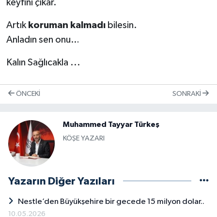
keyfini çıkar.
Artık
koruman kalmadı
bilesin.
Anladın sen onu…
Kalın Sağlıcakla ...
ÖNCEKI
SONRAKI
Muhammed Tayyar Türkeş
KÖŞE YAZARI
Yazarın Diğer Yazıları
Nestle’den Büyükşehire bir gecede 15 milyon dolar..
10.05.2026