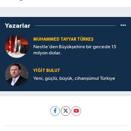
Yazarlar
MUHAMMED TAYYAR TÜRKEŞ
Nestle’den Büyükşehire bir gecede 15
milyon dolar..
YİĞİT BULUT
Yeni, güçlü, büyük, cihanşümul Türkiye