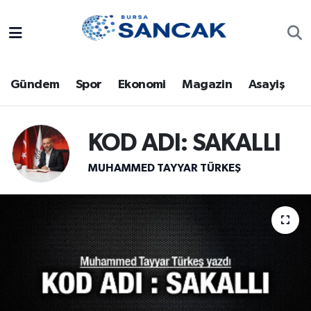
Asayiş
Hava Durumu
Gündem
Spor
Ekonomi
Magazin
Asayiş
Bursa
Trafik Durumu
Dünya
Süper Lig Puan Durumu ve Fikstür
KOD ADI: SAKALLI
Eğitim
Tüm Manşetler
MUHAMMED TAYYAR TÜRKEŞ
Ekonomi
Son Dakika Haberleri
Genel
Haber Arşivi
Gündem
Magazin