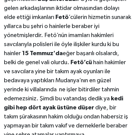
gelen arkadaşlarının iktidar olmasından dolayı
elde ettiği imkanları
Fetö
’cülerin hizmetin sunarak
yıllarca bu şehri o hainlerle beraber iyi
yönetmişlerdir. Fetö’nün imamları hakimleri
savcılarıyla polisleri ile öyle ilişkiler kurdu ki bu
hainler
15 Temmuz'da
eğer başarılı olsalardı,
belki de genel vali olurdu.
Fetö’cü
hain hakimler
ve savcılara yine bir takım ayak oyunları ile
bedavaya yaptıkları Mudanya’nın en güzel
yerinde ki villalarında ne işler bitirdiler tahmin
edemezsiniz. Şimdi bu vatandaş dedik ya
kedi
gibi hep dört ayak üstüne düşer
diye, bir
takım şürakasının hakim olduğu ondan habersiz iş
yapmayan bir takım vakıf ve derneklerle beraber
yine şehre atamalar yaptırmaya,