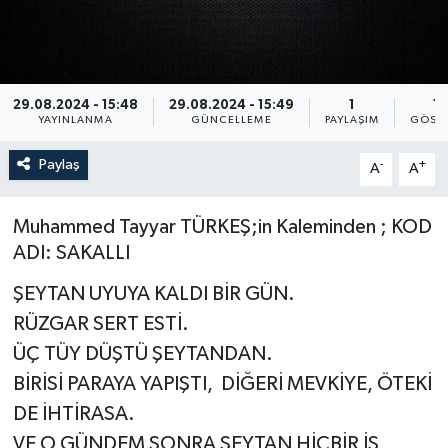
Sağlık
Siyaset
29.08.2024 - 15:48
29.08.2024 - 15:49
1
14
YAYINLANMA
GÜNCELLEME
PAYLAŞIM
GÖST
Spor
Paylaş
-
+
A
A
Türkiye
Muhammed Tayyar TÜRKEŞ;in Kaleminden ; KOD
ADI: SAKALLI
ŞEYTAN UYUYA KALDI BİR GÜN.
RÜZGAR SERT ESTİ.
ÜÇ TÜY DÜŞTÜ ŞEYTANDAN.
BİRİSİ PARAYA YAPIŞTI, DİĞERİ MEVKİYE, ÖTEKİ
DE İHTİRASA.
VE O GÜNDEM SONRA ŞEYTAN HİÇBİR İŞ