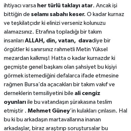
ihtiyacı varsa
her türlü taklayı atar
. Ancak işi
bittiğin de
selamı sabahı keser.
O kadar kurnaz
ve teşkilatçıdır ki elinizi verseniz kolunuzu
alamazsınız. Etrafına topladığı bir takım
insanları
ALLAH, din, vatan, dava
diye bir
örgütler ki sanırsınız rahmetli Metin Yüksel
mezardan kalkmış! Hatta o kadar kurnazdır ki
geçmişte genel başkanı olan şahsiyet bu kişiyi
görmek istemediğini defalarca ifade etmesine
rağmen Bursa’da açacakları bir takım vakıf ve
derneklerin temsiliyetini bile
ali cengiz
oyunları
ile bu vatandaşın şürakasına teslim
etmiştir .
Mehmet Güney
’in kulakları çınlasın. Hal
bu ki bu arkadaşın martavallarına inanan
arkadaşlar, biraz araştırıp soruştursalar bu