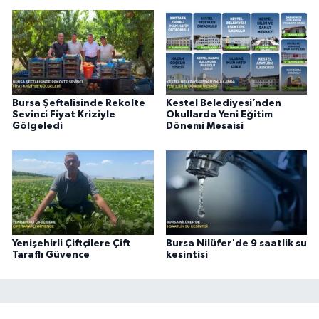
Bursa Şeftalisinde Rekolte
Kestel Belediyesi’nden
Sevinci Fiyat Kriziyle
Okullarda Yeni Eğitim
Gölgeledi
Dönemi Mesaisi
Yenişehirli Çiftçilere Çift
Bursa Nilüfer'de 9 saatlik su
Taraflı Güvence
kesintisi