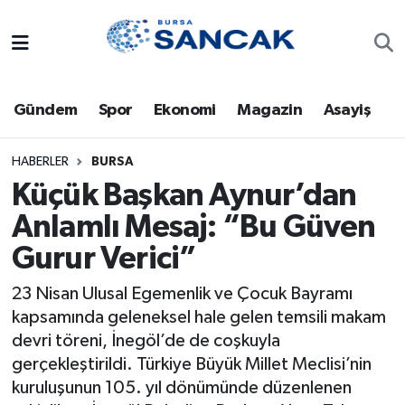
Asayiş
Hava Durumu
Gündem
Spor
Ekonomi
Magazin
Asayiş
Bursa
Trafik Durumu
Dünya
Süper Lig Puan Durumu ve Fikstür
HABERLER
BURSA
Küçük Başkan Aynur’dan
Eğitim
Tüm Manşetler
Anlamlı Mesaj: “Bu Güven
Gurur Verici”
Ekonomi
Son Dakika Haberleri
23 Nisan Ulusal Egemenlik ve Çocuk Bayramı
Genel
Haber Arşivi
kapsamında geleneksel hale gelen temsili makam
devri töreni, İnegöl’de de coşkuyla
Gündem
gerçekleştirildi. Türkiye Büyük Millet Meclisi’nin
kuruluşunun 105. yıl dönümünde düzenlenen
Magazin