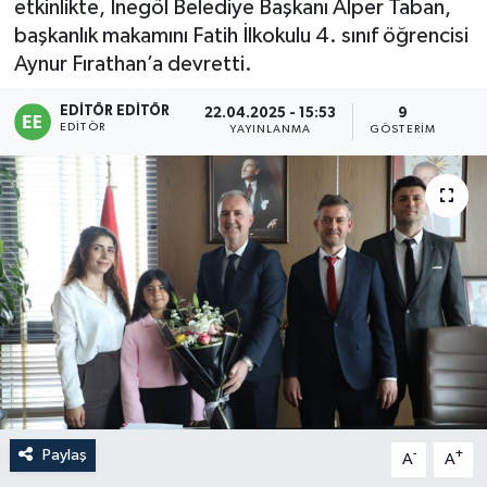
etkinlikte, İnegöl Belediye Başkanı Alper Taban,
başkanlık makamını Fatih İlkokulu 4. sınıf öğrencisi
Sağlık
Aynur Fırathan’a devretti.
Siyaset
EDITÖR EDITÖR
22.04.2025 - 15:53
9
EDITÖR
YAYINLANMA
GÖSTERIM
Spor
Türkiye
Paylaş
-
+
A
A